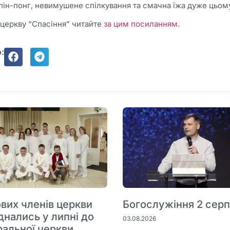
а, пін-понг, невимушене спілкування та смачна їжа дуже цьо
 церкву “Спасіння” читайте
за цим посиланням.
:
вих членів церкви
Богослужіння 2 сер
днались у липні до
03.08.2026
ральної церкви