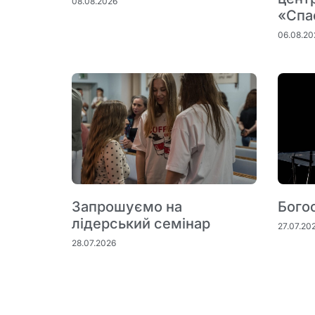
08.08.2026
«Спа
06.08.20
Запрошуємо на
Бого
лідерський семінар
27.07.20
28.07.2026