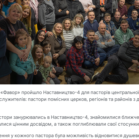
 «Фавор» пройшло Наставництво-4 для пасторів центральної
 служителів: пастори помісних церков, регіонів та районів з
астори занурювались в Наставництво-4, знайомилися ближче
лися цінним досвідом, а також поглиблювали свої стосунки
ння у кожного пастора була можливість відновитися душевн