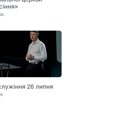
сіння»
26
служіння 26 липня
26