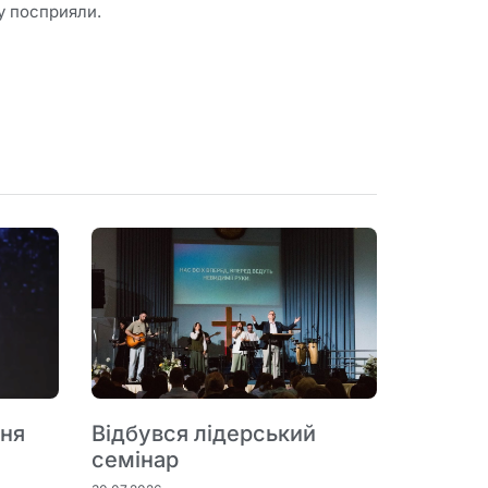
му посприяли.
пня
Відбувся лідерський
семінар