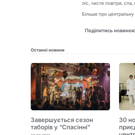
ліс, чисте повітря, сп
Більше про центральну
Поділитись новиною
Останні новини
Завершується сезон
30 но
таборів у “Спасінні”
приє
цент