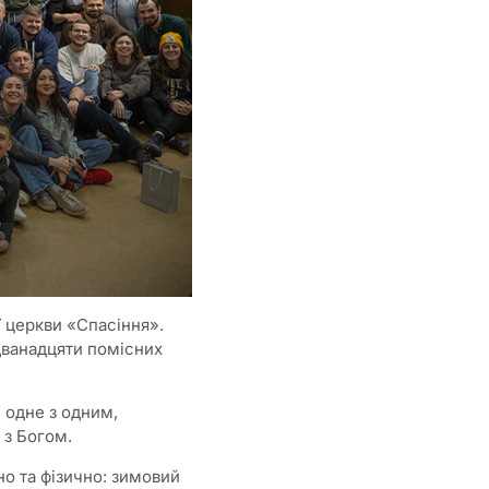
 церкви «Спасіння».
 дванадцяти помісних
 одне з одним,
 з Богом.
о та фізично: зимовий