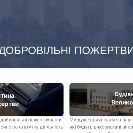
ДОБРОВІЛЬНІ ПОЖЕРТВ
Будів
тина
Велико
жертви
 добровільні пожертвування,
Ми дуже вдячні вам за ваші
ючно на статутну діяльність
які будуть використані вик