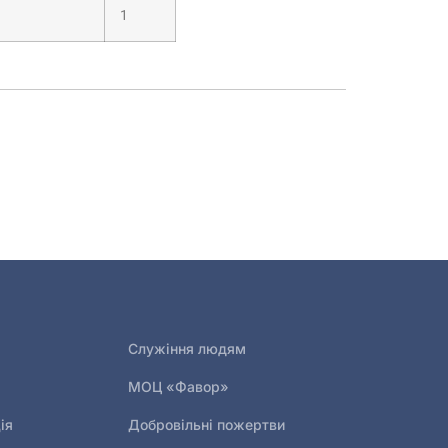
1
Служіння людям
МОЦ «Фавор»
ія
Добровільні пожертви