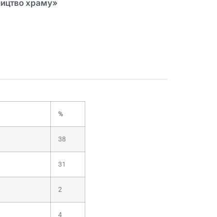
ицтво храму»​
%
38
31
2
4