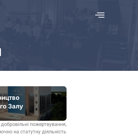
И
ництво
го Залу
 добровільні пожертвування,
лючно на статутну діяльність