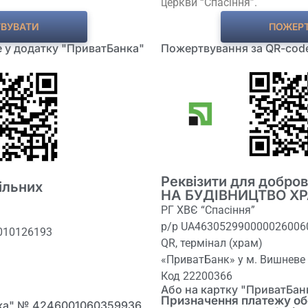
церкви “Спасіння”.
ВУВАТИ
ПОЖЕР
 у додатку "ПриватБанка"
Пожертвування за QR-code
Реквізити для добро
ільних
НА БУДІВНИЦТВО ХР
РГ ХВЄ “Спасіння”
р/р UA463052990000026006
010126193
QR, термінал (храм)
«ПриватБанк» у м. Вишневе
Код 22200366
Або на картку "ПриватБа
Призначення платежу об
нка" № 4246001060359936