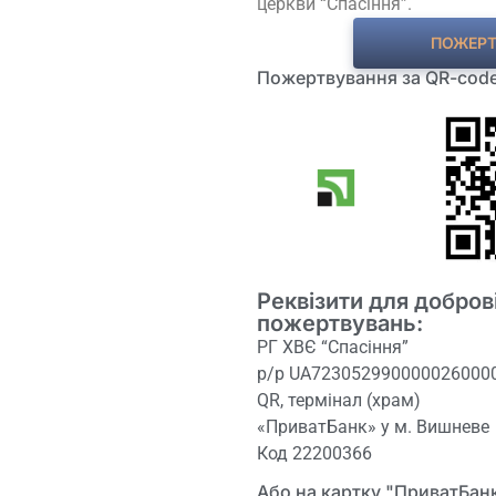
церкви “Спасіння”.
ПОЖЕРТ
Пожертвування за QR-code
Реквізити для добров
пожертвувань:
РГ ХВЄ “Спасіння”
р/р UA723052990000026000
QR, термінал (храм)
«ПриватБанк» у м. Вишневе
Код 22200366
Або на картку "ПриватБа