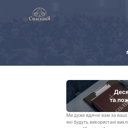
Деся
та по
Ми дуже вдячні вам за ваші
які будуть використані викл