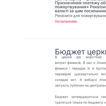
Призначення платежу обо
пожертвування» Реквізи
валюті за цим посилання
Реквізити для пожертвуванн
посиланням.
Бюджет церк
В церкві діє жорсткий 
витрат фінансів. В нас є лічи
фінанси і передає їх в бухгал
перевіряє щоквартально всі
складає акт. А виборчі лічил
звітують публічно на централь
Бюджет затверджується так
тратяться тільки по бюджету ч