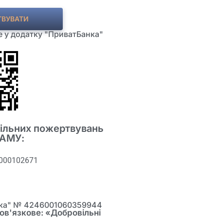
ТВУВАТИ
 у додатку "ПриватБанка"
вільних пожертвувань
АМУ:​
000102671
нка" № 4246001060359944
ов'язкове: «Добровільні