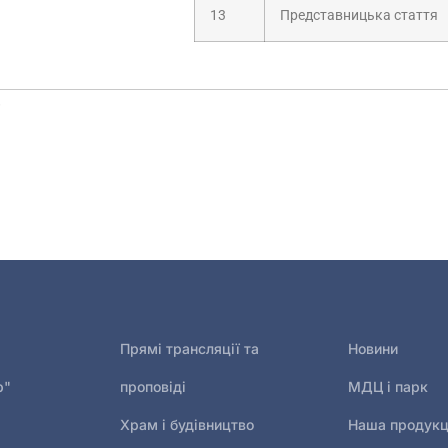
13
Представницька стаття
і
Прямі трансляції та
Новини
р"
проповіді
МДЦ і парк
Храм і будівництво
Наша продукц