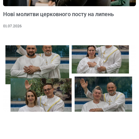
Нові молитви церковного посту на липень
01.07.2026
28 нових членів церкви приєднались у червні до
центральної церкви «Спасіння»
30.06.2026