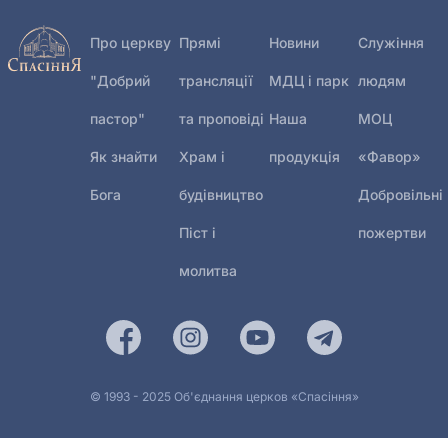
Про церкву
Прямі
Новини
Служіння
"Добрий
трансляції
МДЦ і парк
людям
пастор"
та проповіді
Наша
МОЦ
Як знайти
Храм і
продукція
«Фавор»
Бога
будівництво
Добровільні
Піст і
пожертви
молитва
© 1993 - 2025 Об'єднання церков «Спасіння»