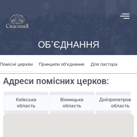
ОБ’ЄДНАННЯ
Помісні церкви
Принципи обʼєднання
Для пастора
Адреси помісних церков:
Київська
Вінницька
Дніпропетровсь
область
область
область