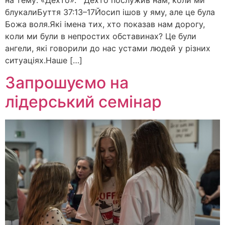
блукалиБуття 37:13–17Йосип ішов у яму, але це була
Божа воля.Які імена тих, хто показав нам дорогу,
коли ми були в непростих обставинах? Це були
ангели, які говорили до нас устами людей у різних
ситуаціях.Наше […]
Запрошуємо на
лідерський семінар