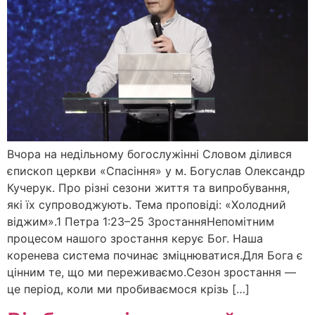
Вчора на недільному богослужінні Словом ділився
єпископ церкви «Спасіння» у м. Богуслав Олександр
Кучерук. Про різні сезони життя та випробування,
які їх супроводжують. Тема проповіді: «Холодний
віджим».1 Петра 1:23–25 ЗростанняНепомітним
процесом нашого зростання керує Бог. Наша
коренева система починає зміцнюватися.Для Бога є
цінним те, що ми переживаємо.Сезон зростання —
це період, коли ми пробиваємося крізь […]