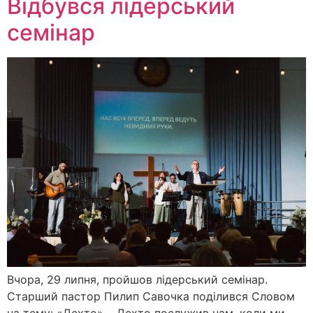
Відбувся лідерський
семінар
Вчора, 29 липня, пройшов лідерський семінар.
Старший пастор Пилип Савочка поділився Словом
на тему: «Дехто». Дехто послужив нам, коли ми