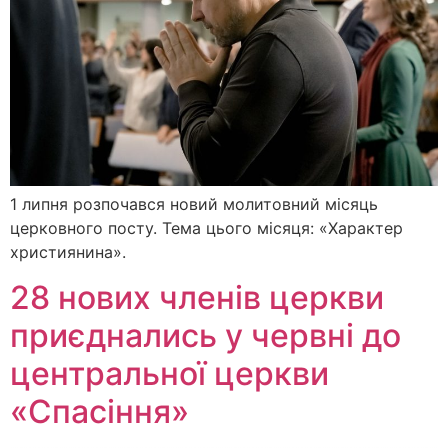
1 липня розпочався новий молитовний місяць
церковного посту. Тема цього місяця: «Характер
християнина».
28 нових членів церкви
приєднались у червні до
центральної церкви
«Спасіння»