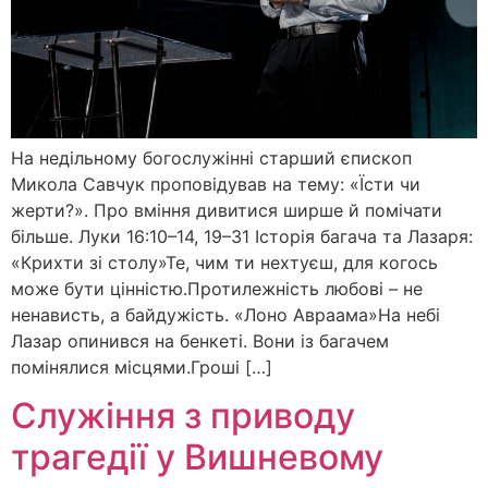
На недільному богослужінні старший єпископ
Микола Савчук проповідував на тему: «Їсти чи
жерти?». Про вміння дивитися ширше й помічати
більше. Луки 16:10–14, 19–31 Історія багача та Лазаря:
«Крихти зі столу»Те, чим ти нехтуєш, для когось
може бути цінністю.Протилежність любові – не
ненависть, а байдужість. «Лоно Авраама»На небі
Лазар опинився на бенкеті. Вони із багачем
помінялися місцями.Гроші […]
Служіння з приводу
трагедії у Вишневому