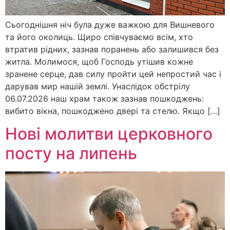
Сьогоднішня ніч була дуже важкою для Вишневого
та його околиць. Щиро співчуваємо всім, хто
втратив рідних, зазнав поранень або залишився без
житла. Молимося, щоб Господь утішив кожне
зранене серце, дав силу пройти цей непростий час і
дарував мир нашій землі. Унаслідок обстрілу
06.07.2026 наш храм також зазнав пошкоджень:
вибито вікна, пошкоджено двері та стелю. Якщо […]
Нові молитви церковного
посту на липень