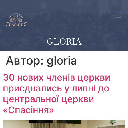
GLORIA
Автор:
gloria
30 нових членів церкви
приєднались у липні до
центральної церкви
«Спасіння»