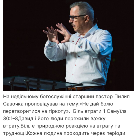
На недільному богослужінні старший пастор Пилип
Савочка проповідував на тему:«Не дай болю
перетворитися на гіркоту». Біль втрати 1 Самуїла
30:1–8Давид і його люди пережили важку
втрату.Біль є природною реакцією на втрату та
труднощі.Кожна людина проходить через періоди