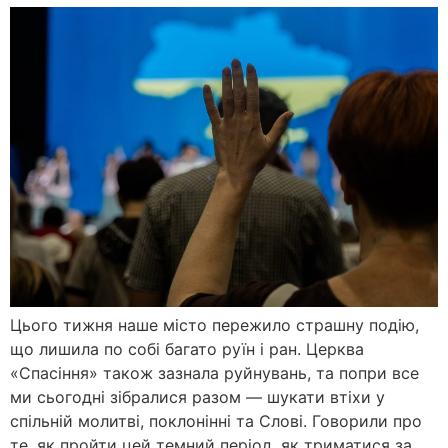
Цього тижня наше місто пережило страшну подію,
що лишила по собі багато руїн і ран. Церква
«Спасіння» також зазнала руйнувань, та попри все
ми сьогодні зібралися разом — шукати втіхи у
спільній молитві, поклонінні та Слові. Говорили про
те, як пройти цей темний період, як триматися за