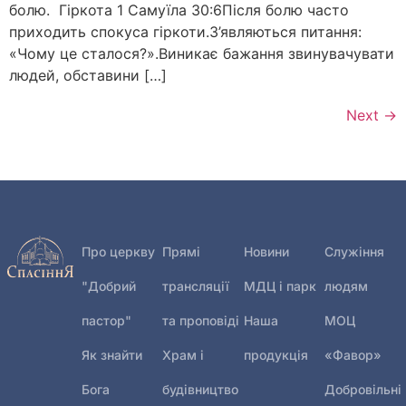
болю. Гіркота 1 Самуїла 30:6Після болю часто
приходить спокуса гіркоти.З’являються питання:
«Чому це сталося?».Виникає бажання звинувачувати
людей, обставини […]
Next
→
Про церкву
Прямі
Новини
Служіння
"Добрий
трансляції
МДЦ і парк
людям
пастор"
та проповіді
Наша
МОЦ
Як знайти
Храм і
продукція
«Фавор»
Бога
будівництво
Добровільні