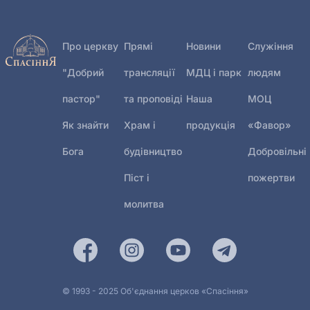
Про церкву
Прямі
Новини
Служіння
"Добрий
трансляції
МДЦ і парк
людям
пастор"
та проповіді
Наша
МОЦ
Як знайти
Храм і
продукція
«Фавор»
Бога
будівництво
Добровільні
Піст і
пожертви
молитва
© 1993 - 2025 Об'єднання церков «Спасіння»