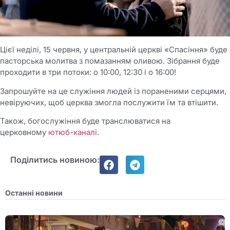
Цієї неділі, 15 червня, у центральній церкві «Спасіння» буде
пасторська молитва з помазанням оливою. Зібрання буде
проходити в три потоки: о 10:00, 12:30 і о 16:00!
Запрошуйте на це служіння людей із пораненими серцями,
невіруючих, щоб церква змогла послужити їм та втішити.
Також, богослужіння буде транслюватися на
церковному
ютюб-каналі
.
Поділитись новиною:
Останні новини