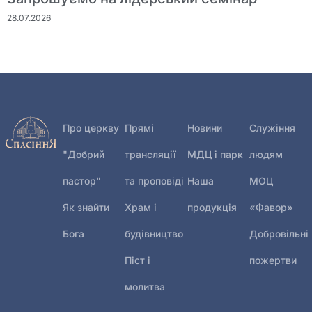
28.07.2026
Про церкву
Прямі
Новини
Служіння
"Добрий
трансляції
МДЦ і парк
людям
пастор"
та проповіді
Наша
МОЦ
Як знайти
Храм і
продукція
«Фавор»
Бога
будівництво
Добровільні
Піст і
пожертви
молитва