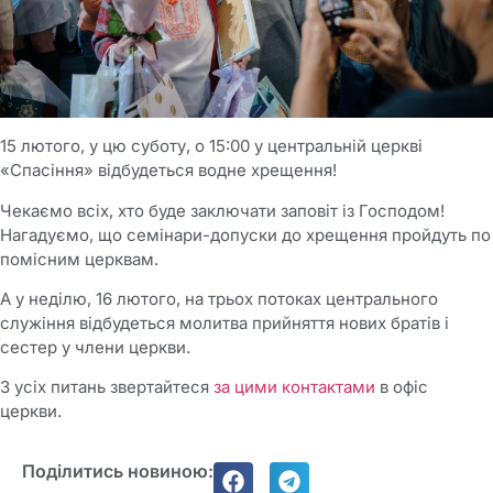
15 лютого, у цю суботу, о 15:00 у центральній церкві
«Спасіння» відбудеться водне хрещення!
Чекаємо всіх, хто буде заключати заповіт із Господом!
Нагадуємо, що семінари-допуски до хрещення пройдуть по
помісним церквам.
А у неділю, 16 лютого, на трьох потоках центрального
служіння відбудеться молитва прийняття нових братів і
сестер у члени церкви.
З усіх питань звертайтеся
за цими контактами
в офіс
церкви.
Поділитись новиною: