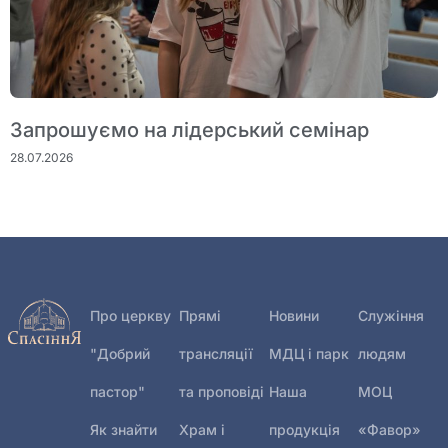
Запрошуємо на лідерський семінар
28.07.2026
Про церкву
Прямі
Новини
Служіння
"Добрий
трансляції
МДЦ і парк
людям
пастор"
та проповіді
Наша
МОЦ
Як знайти
Храм і
продукція
«Фавор»