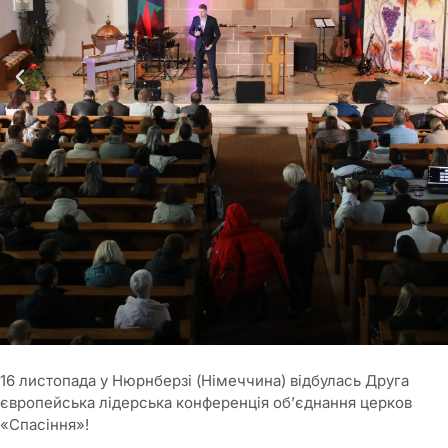
16 листопада у Нюрнберзі (Німеччина) відбулась Друга
європейська лідерська конференція об’єднання церков
«Спасіння»!