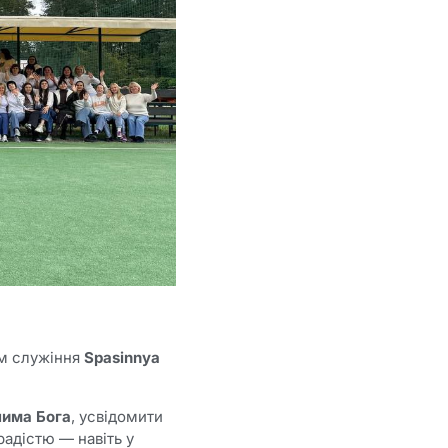
им служіння
Spasinnya
чима Бога
, усвідомити
радістю — навіть у