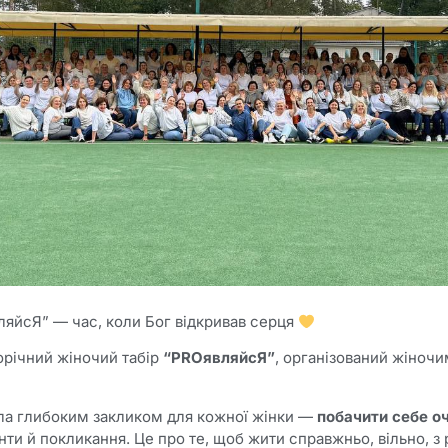
ляйсЯ” — час, коли Бог відкривав серця
річний жіночий табір
“PROявляйсЯ”
, організований жіноч
ла глибоким закликом для кожної жінки —
побачити себе о
нти й покликання. Це про те, щоб жити справжньо, вільно, з 