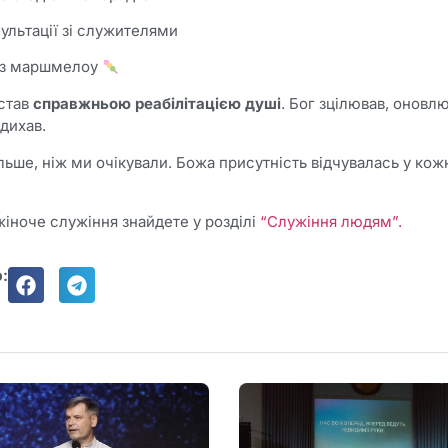
сультації зі служителями
 з маршмелоу
 став
справжньою реабілітацією душі
. Бог зцілював, оновлю
дихав.
ільше, ніж ми очікували. Божа присутність відчувалась у кож
жіноче служіння знайдете у розділі
“Служіння людям”.
: