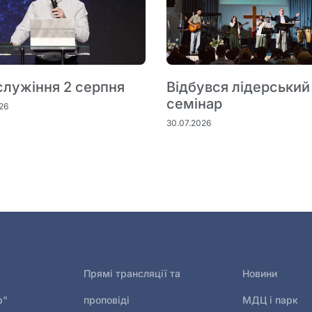
служіння 2 серпня
Відбувся лідерський
семінар
26
30.07.2026
Прямі трансляції та
Новини
р"
проповіді
МДЦ і парк