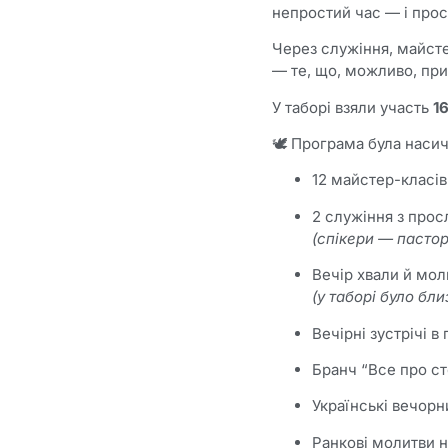
непростий час — і прос
Через служіння, майсте
— те, що, можливо, при
У таборі взяли участь
1
🕊 Програма була наси
12 майстер-класів 
2 служіння з про
(спікери — пасто
Вечір хвали й мол
(у таборі було бл
Вечірні зустрічі в
Бранч “Все про с
Українські вечорни
Ранкові молитви на