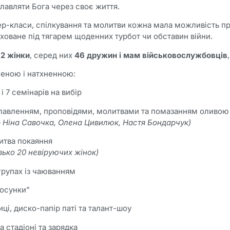
лавляти Бога через своє життя.
р-класи, спілкування та молитви кожна мала можливість пр
ховане під тягарем щоденних турбот чи обставин війни.
62 жінки
, серед них
46 дружин і мам військовослужбовців
ченою і натхненною:
і 7 семінарів на вибір
славленням, проповідями, молитвами та помазанням оливою
р Ніна Савочка, Олена Цивилюк, Настя Бондарчук)
итва покаяння
изько 20 невіруючих жінок)
 групах із чаюванням
тосунки”
ці, диско-папір паті та талант-шоу
 стадіоні та зарядка