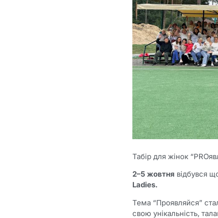
Табір для жінок “PROяв
2–5 жовтня
відбувся що
Ladies.
Тема “Проявляйся” ста
свою унікальність, тала