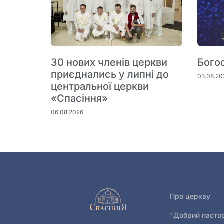
30 нових членів церкви
Бого
приєднались у липні до
03.08.20
центральної церкви
«Спасіння»
06.08.2026
Про церкву
"Добрий пасто