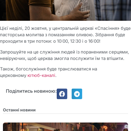
Цієї неділі, 20 жовтня, у центральній церкві «Спасіння» буде
пасторська молитва з помазанням оливою. Зібрання буде
проходити в три потоки: о 10:00, 12:30 і о 16:00!
Запрошуйте на це служіння людей із пораненими серцями,
невіруючих, щоб церква змогла послужити їм та втішити.
Також, богослужіння буде транслюватися на
церковному
ютюб-каналі
.
Поділитись новиною:
Останні новини