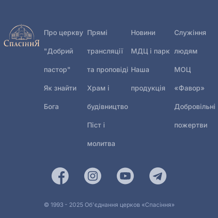
Про церкву
Прямі
Новини
Служіння
"Добрий
трансляції
МДЦ і парк
людям
пастор"
та проповіді
Наша
МОЦ
Як знайти
Храм і
продукція
«Фавор»
Бога
будівництво
Добровільні
Піст і
пожертви
молитва
© 1993 - 2025 Об'єднання церков «Спасіння»