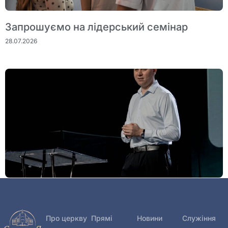
Запрошуємо на лідерський семінар
28.07.2026
Богослужіння 26 липня
27.07.2026
Про церкву
Прямі
Новини
Служіння