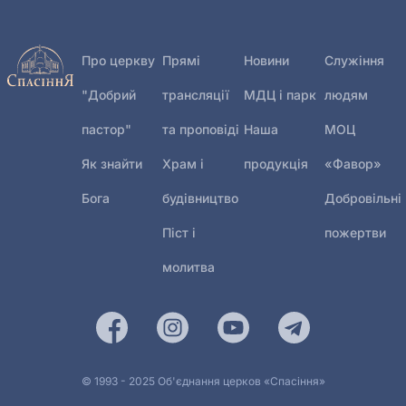
Про церкву
Прямі
Новини
Служіння
"Добрий
трансляції
МДЦ і парк
людям
пастор"
та проповіді
Наша
МОЦ
Як знайти
Храм і
продукція
«Фавор»
Бога
будівництво
Добровільні
Піст і
пожертви
молитва
© 1993 - 2025 Об'єднання церков «Спасіння»