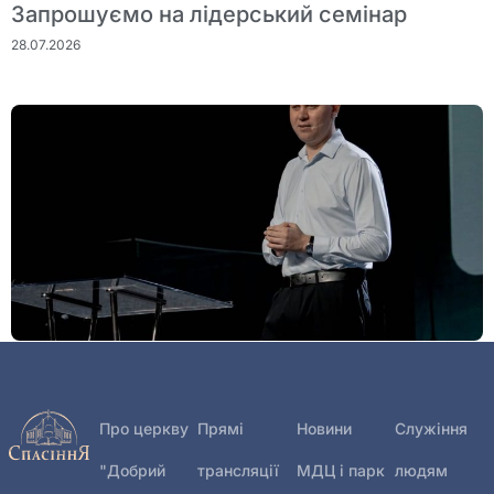
Запрошуємо на лідерський семінар
28.07.2026
Богослужіння 26 липня
27.07.2026
Про церкву
Прямі
Новини
Служіння
"Добрий
трансляції
МДЦ і парк
людям