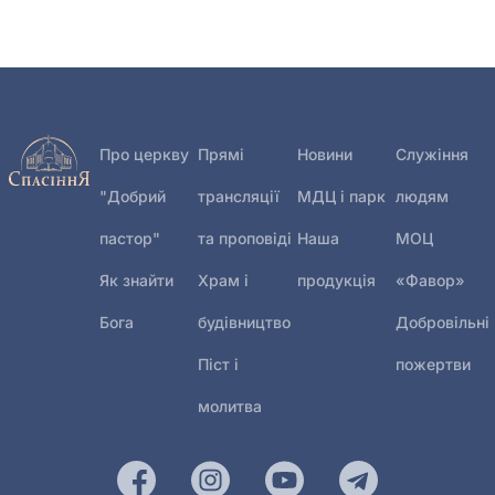
Про церкву
Прямі
Новини
Служіння
"Добрий
трансляції
МДЦ і парк
людям
пастор"
та проповіді
Наша
МОЦ
Як знайти
Храм і
продукція
«Фавор»
Бога
будівництво
Добровільні
Піст і
пожертви
молитва