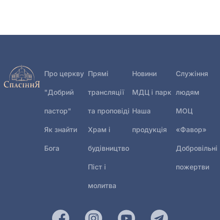
Про церкву
Прямі
Новини
Служіння
"Добрий
трансляції
МДЦ і парк
людям
пастор"
та проповіді
Наша
МОЦ
Як знайти
Храм і
продукція
«Фавор»
Бога
будівництво
Добровільні
Піст і
пожертви
молитва