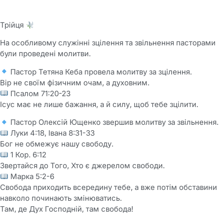
Трійця
На особливому служінні зцілення та звільнення пасторами
були проведені молитви.
Пастор Тетяна Кеба провела молитву за зцілення.
Вір не своїм фізичним очам, а духовним.
Псалом 71:20-23
Ісус має не лише бажання, а й силу, щоб тебе зцілити.
Пастор Олексій Ющенко звершив молитву за звільнення.
Луки 4:18, Івана 8:31-33
Бог не обмежує нашу свободу.
1 Кор. 6:12
Звертайся до Того, Хто є джерелом свободи.
Марка 5:2-6
Свобода приходить всередину тебе, а вже потім обставини
навколо починають змінюватись.
Там, де Дух Господній, там свобода!