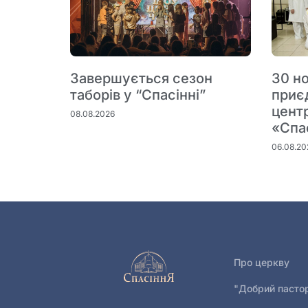
Завершується сезон
30 но
таборів у “Спасінні”
приє
цент
08.08.2026
«Спа
06.08.20
Про церкву
"Добрий пасто