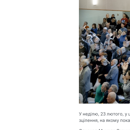
У неділю, 23 лютого, у 
зцілення, на якому пок