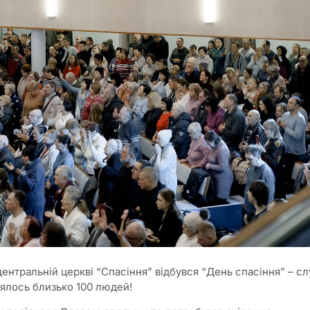
центральній церкві “Спасіння” відбувся “День спасіння” – сл
аялось близько 100 людей!