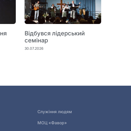
пня
Відбувся лідерський
семінар
30.07.2026
Служіння людям
МОЦ «Фавор»