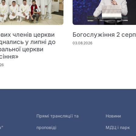
вих членів церкви
Богослужіння 2 сер
днались у липні до
03.08.2026
ральної церкви
сіння»
26
Прямі трансляції та
Новини
р"
проповіді
МДЦ і парк