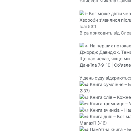
Єпископ Микола Савчук 
Бог може діяти чере
Хвороби з’явилися після
Ісаї 53:1
Віра приходить від Сло
На перших потоках
Джордж Давидюк. Тем
Що нас чекає, якщо ми
Даниїла 7:9-10 | Об’явле
У день суду відкриютьс
Книга сумління – Б
2:37)
Книга слів – Кожне 
Книга таємниць – У
Книга вчинків – Наш
Книга днів – Бог м
Малахії 3:16)
Пам’ятна книга – Бо