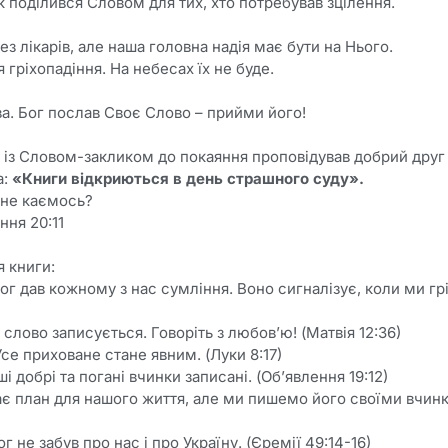
поділився Словом для тих, хто потребував зцілення.
з лікарів, але наша головна надія має бути на Нього.
 гріхопадіння. На небесах їх не буде.
ва. Бог послав Своє Слово – прийми його!
 із Словом-закликом до покаяння проповідував добрий друг
а:
«Книги відкриються в день страшного суду».
 не каємось?
ння 20:11
я книги:
ог дав кожному з нас сумління. Воно сигналізує, коли ми грі
слово записується. Говоріть з любов’ю! (Матвія 12:36)
се приховане стане явним. (Луки 8:17)
і добрі та погані вчинки записані. (Об’явлення 19:12)
ає план для нашого життя, але ми пишемо його своїми вчинк
г не забув про нас і про Україну. (Єремії 49:14-16)