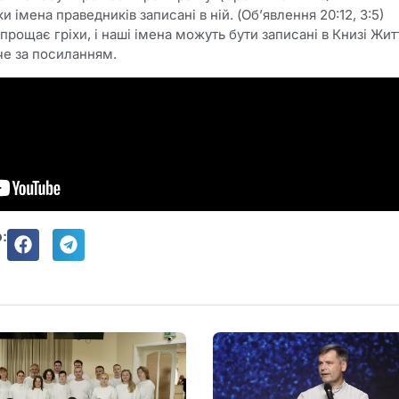
и імена праведників записані в ній. (Об’явлення 20:12, 3:5)
рощає гріхи, і наші імена можуть бути записані в Книзі Жит
че за посиланням.
: