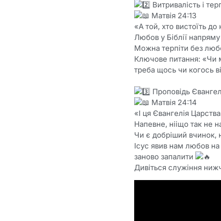
Витривалість і тер
Матвія 24:13
«А той, хто вистоїть до
Любов у Біблії напряму 
Можна терпіти без любо
Ключове питання: «Чи м
треба щось чи когось в
Проповідь Євангел
Матвія 24:14
«І ця Євангелія Царств
Напевне, нііщо так не 
Чи є добріший вчинок, 
Ісус явив нам любов на 
заново запалити
Дивіться служіння ниж