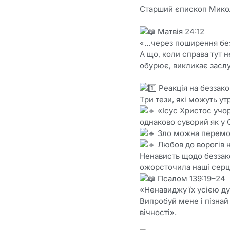
Старший єпископ Микол
Матвія 24:12
«…через поширення без
А що, коли справа тут н
обурює, викликає заслу
Реакція на беззак
Три тези, які можуть ут
«Ісус Христос учор
однаково суворий як у С
Зло можна перемогт
Любов до ворогів н
Ненависть щодо беззако
ожорсточила наші серця
Псалом 139:19–24
«Ненавиджу їх усією ду
Випробуй мене і пізнай
вічності».