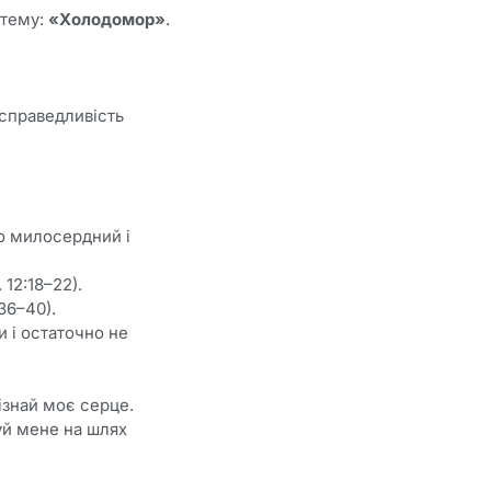
 тему:
«Холодомор»
.
есправедливість
во милосердний і
12:18–22).
36–40).
 і остаточно не
ізнай моє серце.
руй мене на шлях