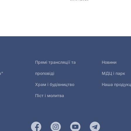
Прямі трансляції та
Новини
р"
проповіді
МДЦ і парк
Храм і будівництво
Наша продукц
Піст і молитва