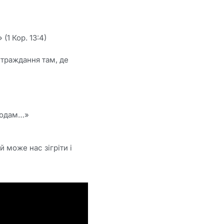
(1 Кор. 13:4)
страждання там, де
ародам…»
 може нас зігріти і