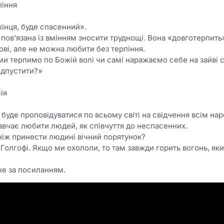
піння
 кінця, буде спасенний».
повʼязана із вмінням зносити труднощі. Вона «довготерпить» 
ві, але не можна любити без терпіння.
и терпимо по Божій волі чи самі наражаємо себе на зайві 
ідпустити?»
ія
а буде проповідуватися по всьому світі на свідчення всім н
навчає любити людей, як співчуття до неспасенних.
ніж принести людині вічний порятунок?
Голгофі. Якщо ми охололи, то там завжди горить вогонь, який
че за посиланням.