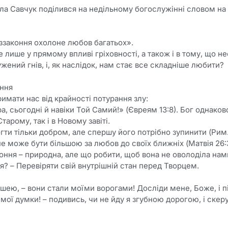
а Савчук поділився на недільному богослужінні словом на
законня охолоне любов багатьох».
е лише у прямому впливі гріховності, а також і в тому, що н
жений гнів, і, як наслідок, нам стає все складніше любити?
оння
римати нас від крайності потурання злу:
а, сьогодні й навіки Той Самий!» (Євреям 13:8). Бог однако
тарому, так і в Новому завіті.
и тільки добром, але спершу його потрібно зупинити (Рим. 
е може бути більшою за любов до своїх ближніх (Матвія 26:
ння – природна, але що робити, щоб вона не оволоділа нами
? – Перевіряти свій внутрішній стан перед Творцем.
шею, – вони стали моїми ворогами! Досліди мене, Боже, і п
 мої думки! – подивись, чи не йду я згубною дорогою, і ске