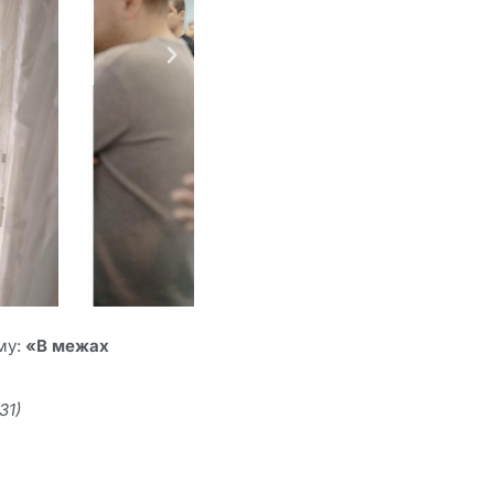
му:
«В межах
31)