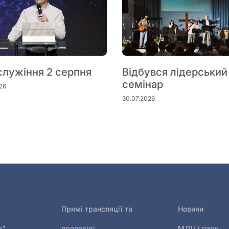
служіння 2 серпня
Відбувся лідерський
семінар
26
30.07.2026
Прямі трансляції та
Новини
р"
проповіді
МДЦ і парк