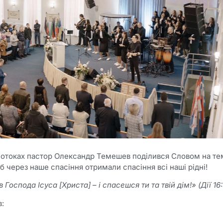
потоках пастор Олександр Темешев поділився Словом на те
об через наше спасіння отримали спасіння всі наші рідні!
 Господа Ісуса [Христа] – і спасешся ти та твій дім!» (Дії 16:
в: