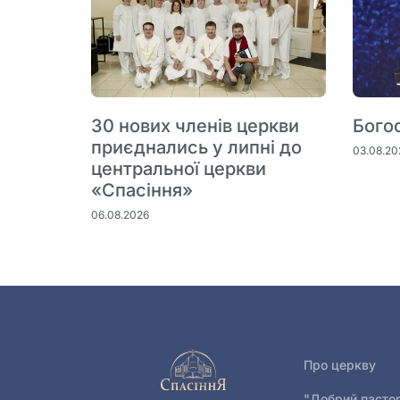
30 нових членів церкви
Бого
приєднались у липні до
03.08.20
центральної церкви
«Спасіння»
06.08.2026
Про церкву
"Добрий пасто