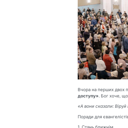
Вчора на перших двох 
доступу»
. Бог хоче, щ
«А вони сказали: Віруй в
Поради для євангелісті
1. Стань ближнім