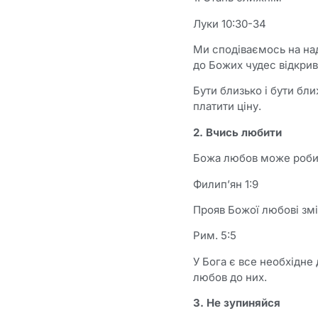
Луки 10:30-34
Ми сподіваємось на над
до Божих чудес відкрив
Бути близько і бути бли
платити ціну.
2. Вчись любити
Божа любов може робити
Филипʼян 1:9
Прояв Божої любові зм
Рим. 5:5
У Бога є все необхідне 
любов до них.
3. Не зупиняйся