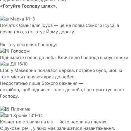
«Готуйте Господу шлях».
Марка 1:1–3
Початок Євангелія Ісуса — це не поява Самого Ісуса, а
поява того, хто готує Йому дорогу.
Як готувати шлях Господу:
Голосом
Піднімайте голос до неба. Кличте до Господа в «пустелях».
Дії 16:10
Щоб у Македонії почалася церква, потрібно було, щоб із
того місця піднявся крик до небес.
Недостатньо лише Божого бажання —
потрібно, щоб піднявся голос до неба, і це приготує шлях
Господу.
Плечима
1 Хронік 13:1–14
Ковчег не ставили на віз — його несли на плечах.
Є духовні речі, у яких має залишатися навантаження.