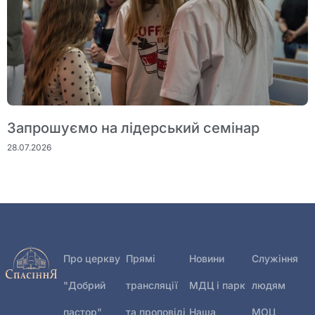
Запрошуємо на лідерський семінар
28.07.2026
Про церкву
Прямі
Новини
Служіння
"Добрий
трансляції
МДЦ і парк
людям
пастор"
та проповіді
Наша
МОЦ