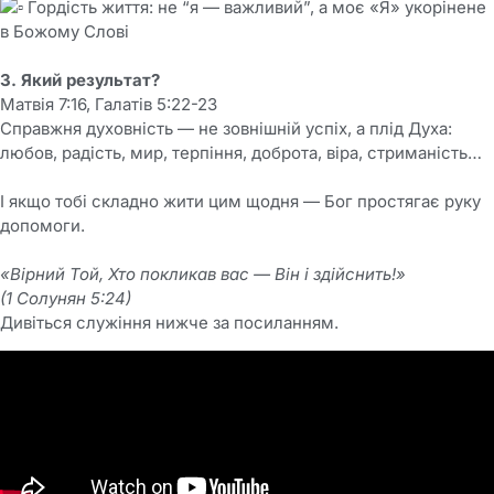
Гордість життя: не “я — важливий”, а моє «Я» укорінене
в Божому Слові
⠀
3. Який результат?
Матвія 7:16, Галатів 5:22-23
Справжня духовність — не зовнішній успіх, а плід Духа:
любов, радість, мир, терпіння, доброта, віра, стриманість…
⠀
І якщо тобі складно жити цим щодня — Бог простягає руку
допомоги.
⠀
«Вірний Той, Хто покликав вас — Він і здійснить!»
(1 Солунян 5:24)
Дивіться служіння нижче за посиланням.