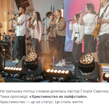
На третьому потоці словом ділилась пастор Глорія Савочка.
Тема проповіді:
«Християнство як лайфстайл».
Християнство — це не статус. Це стиль життя.
⠀