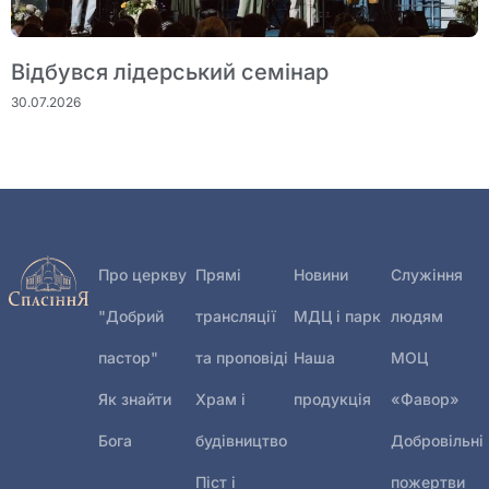
Відбувся лідерський семінар
30.07.2026
Про церкву
Прямі
Новини
Служіння
"Добрий
трансляції
МДЦ і парк
людям
пастор"
та проповіді
Наша
МОЦ
Як знайти
Храм і
продукція
«Фавор»
Бога
будівництво
Добровільні
Піст і
пожертви