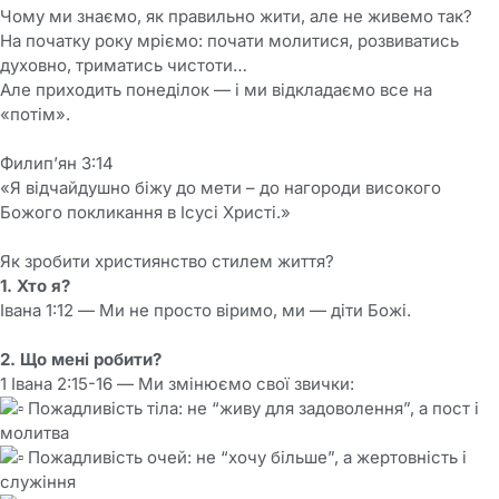
Чому ми знаємо, як правильно жити, але не живемо так?
На початку року мріємо: почати молитися, розвиватись
духовно, триматись чистоти…
Але приходить понеділок — і ми відкладаємо все на
«потім».
⠀
Филип’ян 3:14
«Я відчайдушно біжу до мети – до нагороди високого
Божого покликання в Ісусі Христі.»
⠀
Як зробити християнство стилем життя?
1. Хто я?
Івана 1:12 — Ми не просто віримо, ми — діти Божі.
⠀
2. Що мені робити?
1 Івана 2:15-16 — Ми змінюємо свої звички:
Пожадливість тіла: не “живу для задоволення”, а пост і
молитва
Пожадливість очей: не “хочу більше”, а жертовність і
служіння