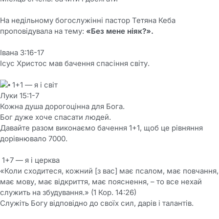
На недільному богослужінні пастор Тетяна Кеба
проповідувала на тему:
«Без мене ніяк?».
Івана 3:16-17
Ісус Христос мав бачення спасіння світу.
1+1 — я і світ
Луки 15:1-7
Кожна душа дорогоцінна для Бога.
Бог дуже хоче спасати людей.
Давайте разом виконаємо бачення 1+1, щоб це рівняння
дорівнювало 7000.
1+7 — я і церква
«Коли сходитеся, кожний [з вас] має псалом, має повчання,
має мову, має відкриття, має пояснення, – то все нехай
служить на збудування.» (1 Кор. 14:26)
Служіть Богу відповідно до своїх сил, дарів і талантів.