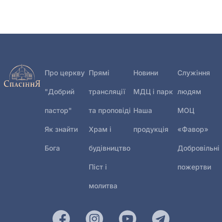
Про церкву
Прямі
Новини
Служіння
"Добрий
трансляції
МДЦ і парк
людям
пастор"
та проповіді
Наша
МОЦ
Як знайти
Храм і
продукція
«Фавор»
Бога
будівництво
Добровільні
Піст і
пожертви
молитва