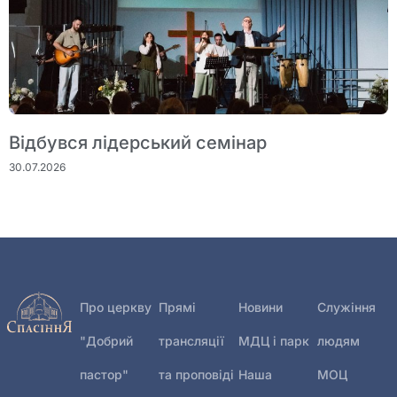
Відбувся лідерський семінар
30.07.2026
Про церкву
Прямі
Новини
Служіння
"Добрий
трансляції
МДЦ і парк
людям
пастор"
та проповіді
Наша
МОЦ