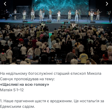
На недільному богослужінні старший єпископ Микола
Савчук проповідував на тему:
«Щасливі на всю голову»
Матвія 5:1–12
1. Наше прагнення щастя є вродженим. Це ностальгія за
Едемським садом.