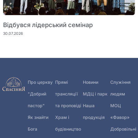
Відбувся лідерський семінар
30.07.2026
Про церкву
Прямі
Новини
Служіння
"Добрий
трансляції
МДЦ і парк
людям
пастор"
та проповіді
Наша
МОЦ
Як знайти
Храм і
продукція
«Фавор»
Бога
будівництво
Добровільні