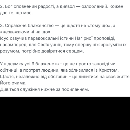
2. Бог сповнений радості, а диявол — озлоблений. Кожен
дає те, що має.
3. Справжнє блаженство — це щастя не «тому що», а
«незважаючи ні на що».
Ісус озвучив парадоксальні істини Нагірної проповіді,
насамперед, для Своїх учнів, тому спершу ніж зрозуміти їх
розумом, потрібно довіритися серцем.
У підсумку усі 9 блаженств – це не просто заповіді чи
обітниці, а портрет людини, яка зблизилася із Христом.
Щастя, незалежно від обставин – це дивитися на своє життя
Його очима.
Дивіться служіння нижче за посиланням.