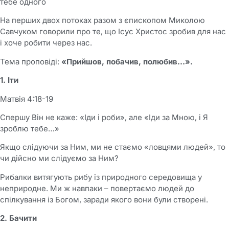
тебе одного
На перших двох потоках разом з єпископом Миколою
Савчуком говорили про те, що Ісус Христос зробив для нас
і хоче робити через нас.
Тема проповіді:
«Прийшов, побачив, полюбив…».
1. Іти
Матвія 4:18-19
Спершу Він не каже: «Іди і роби», але «Іди за Мною, і Я
зроблю тебе…»
Якщо слідуючи за Ним, ми не стаємо «ловцями людей», то
чи дійсно ми слідуємо за Ним?
Рибалки витягують рибу із природного середовища у
неприродне. Ми ж навпаки – повертаємо людей до
спілкування із Богом, заради якого вони були створені.
2. Бачити