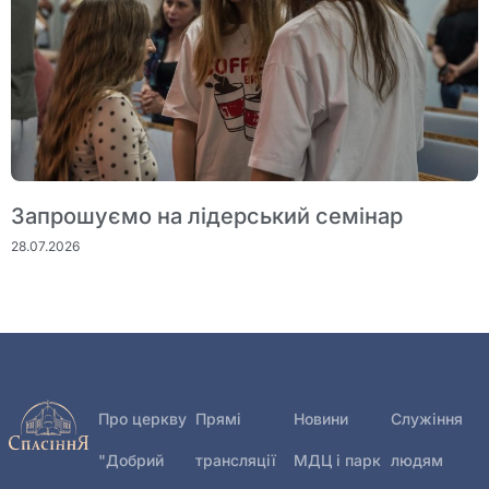
Запрошуємо на лідерський семінар
28.07.2026
Про церкву
Прямі
Новини
Служіння
"Добрий
трансляції
МДЦ і парк
людям