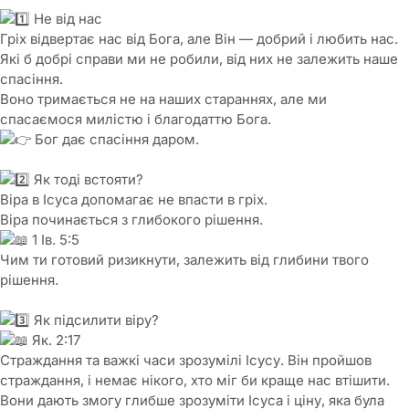
Не від нас
Гріх відвертає нас від Бога, але Він — добрий і любить нас.
Які б добрі справи ми не робили, від них не залежить наше
спасіння.
Воно тримається не на наших стараннях, але ми
спасаємося милістю і благодаттю Бога.
Бог дає спасіння даром.
Як тоді встояти?
Віра в Ісуса допомагає не впасти в гріх.
Віра починається з глибокого рішення.
1 Ів. 5:5
Чим ти готовий ризикнути, залежить від глибини твого
рішення.
Як підсилити віру?
Як. 2:17
Страждання та важкі часи зрозумілі Ісусу. Він пройшов
страждання, і немає нікого, хто міг би краще нас втішити.
Вони дають змогу глибше зрозуміти Ісуса і ціну, яка була