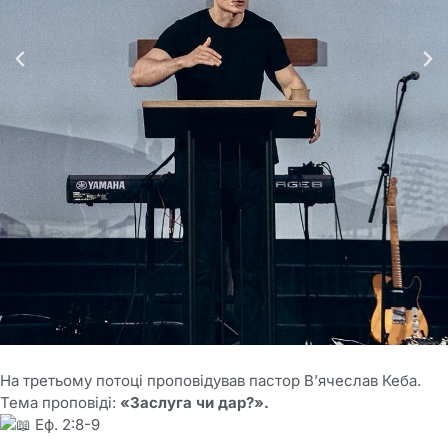
На третьому потоці проповідував пастор В’ячеслав Кеба.
Тема проповіді:
«Заслуга чи дар?».
Еф. 2:8-9