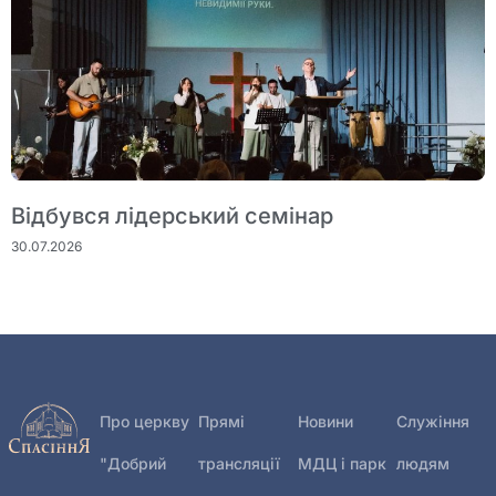
Відбувся лідерський семінар
30.07.2026
Про церкву
Прямі
Новини
Служіння
"Добрий
трансляції
МДЦ і парк
людям