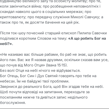
будівництво Великого залу та особисту молитву; про те,
коли закінчиться війна; про розбещення неповнолітніх і
скандал навколо цього в соціальних мережах; про
криптовалюту; про передачу служіння Миколі Савчуку; а
також про те, як досягти бачення на цей рік.
Після ток-шоу почесний старший єпископ Пилипа Савочки
поділився коротким Словом на тему:
«А що робить Бог на
небі?».
«Не називаю вас більше рабами, бо раб не знає, що робить
його пан. Вас же Я назвав друзями, оскільки сказав вам усе,
що почув від Мого Отця» (Івана 15:15).
Без волі Отця на небі нічого не відбувається.
Бог Отець, Бог Син і Дух Святий говорять про тебе на
небесах. Їм не байдужі твої проблеми.
Звернися до реального Бога, щоб Він згадав тебе на небі.
Щоб почути відповіді на запитання, переходьте за
посиланням нижче та дивіться запис недільного
богослужіння.