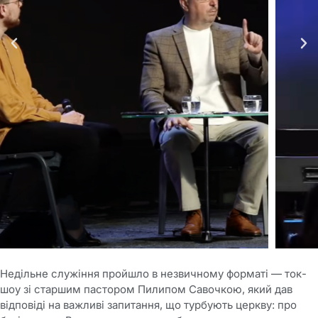
Недільне служіння пройшло в незвичному форматі — ток-
шоу зі старшим пастором Пилипом Савочкою, який дав
відповіді на важливі запитання, що турбують церкву: про