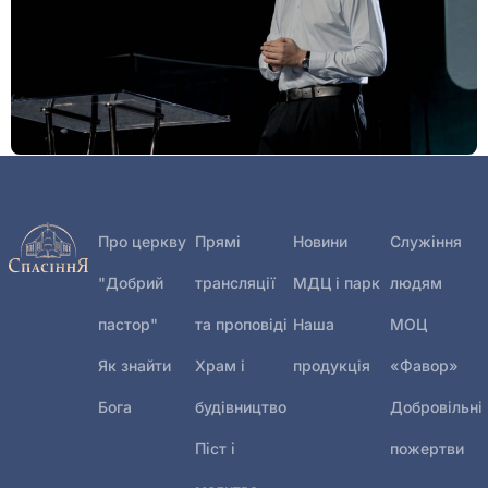
Богослужіння 26 липня
27.07.2026
Про церкву
Прямі
Новини
Служіння
"Добрий
трансляції
МДЦ і парк
людям
пастор"
та проповіді
Наша
МОЦ
Як знайти
Храм і
продукція
«Фавор»
Бога
будівництво
Добровільні
Піст і
пожертви