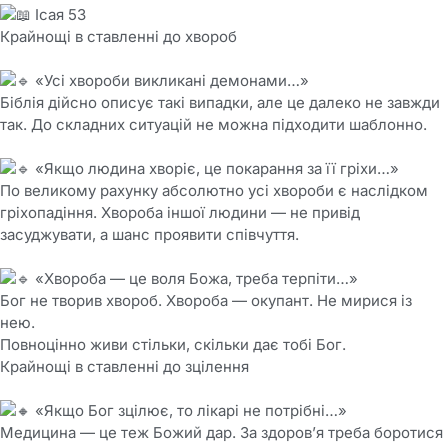
Ісая 53
Крайнощі в ставленні до хвороб
«Усі хвороби викликані демонами…»
Біблія дійсно описує такі випадки, але це далеко не завжди
так. До складних ситуацій не можна підходити шаблонно.
«Якщо людина хворіє, це покарання за її гріхи…»
По великому рахунку абсолютно усі хвороби є наслідком
гріхопадіння. Хвороба іншої людини — не привід
засуджувати, а шанс проявити співчуття.
«Хвороба — це воля Божа, треба терпіти…»
Бог не творив хвороб. Хвороба — окупант. Не мирися із
нею.
Повноцінно живи стільки, скільки дає тобі Бог.
Крайнощі в ставленні до зцілення
«Якщо Бог зцілює, то лікарі не потрібні…»
Медицина — це теж Божий дар. За здоровʼя треба боротися