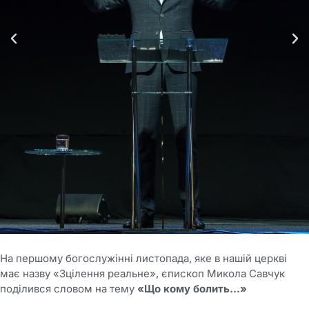
На першому богослужінні листопада, яке в нашій церкві
має назву «Зцілення реальне», єпископ Микола Савчук
поділився словом на тему
«Що кому болить…»