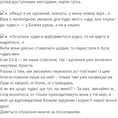
усіма доступними методами, окрім гріха.
«Якщо я не зцілений, значить, у мене немає віри…»
Віра є необхідною умовою для будь-якого чуда, але «пульт
до чудес» — у Божих руках, а не в наших.
«Оскільки чудеса відбуваються рідко, то не варто й
надіятися…»
Якби вони дійсно ставалися щодня, то перестали б бути
чудесами.
Ісая 53:4 — як наше спасіння, так і зцілення уже оплачені
жертвою Христа.
Разом із тим, ми зможемо пережити усі повʼязані із цим
благословіння лише на небі – тільки там уже назавжди не
буде ні хвороб, ні болю, ні страждань.
А як же щодо чудес ще тут, на землі? – За них, звичайно ж,
слід молитися, от тільки приходитимуть вони у тій мірі, в
якій це відповідатиме Божим задумам і користі нашої вічної
душі.
Дивіться служіння нижче за посиланням.