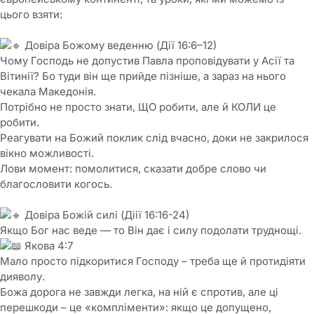
цього взяти:
Довіра Божому веденню (Дії 16:6–12)
Чому Господь не допустив Павла проповідувати у Асії та
Вітинії? Бо туди він ще прийде пізніше, а зараз на нього
чекала Македонія.
Потрібно не просто знати, ЩО робити, але й КОЛИ це
робити.
Реагувати на Божий поклик слід вчасно, доки не закрилося
вікно можливості.
Лови момент: помолитися, сказати добре слово чи
благословити когось.
Довіра Божій силі (Діії 16:16-24)
Якщо Бог нас веде — то Він дає і силу подолати труднощі.
Якова 4:7
Мало просто підкоритися Господу – треба ще й протидіяти
дияволу.
Божа дорога не завжди легка, на ній є спротив, але ці
перешкоди – це «компліменти»: якщо це допущено,