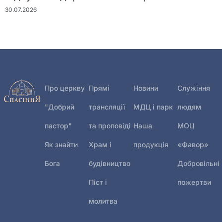
30.07.2026
Про церкву
Прямі
Новини
Служіння
"Добрий
трансляції
МДЦ і парк
людям
пастор"
та проповіді
Наша
МОЦ
Як знайти
Храм і
продукція
«Фавор»
Бога
будівництво
Добровільні
Піст і
пожертви
молитва