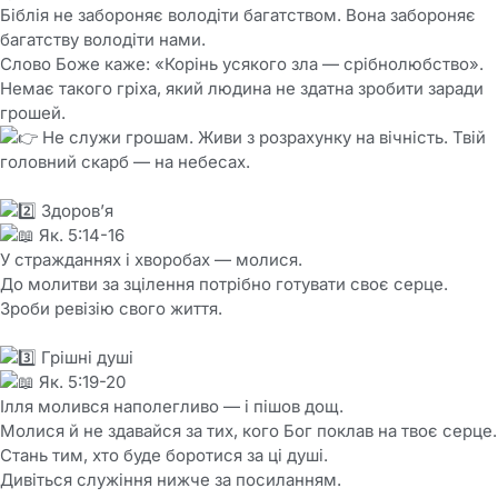
Біблія не забороняє володіти багатством. Вона забороняє
багатству володіти нами.
Слово Боже каже: «Корінь усякого зла — срібнолюбство».
Немає такого гріха, який людина не здатна зробити заради
грошей.
Не служи грошам. Живи з розрахунку на вічність. Твій
головний скарб — на небесах.
Здоров’я
Як. 5:14-16
У стражданнях і хворобах — молися.
До молитви за зцілення потрібно готувати своє серце.
Зроби ревізію свого життя.
Грішні душі
Як. 5:19-20
Ілля молився наполегливо — і пішов дощ.
Молися й не здавайся за тих, кого Бог поклав на твоє серце.
Стань тим, хто буде боротися за ці душі.
Дивіться служіння нижче за посиланням.