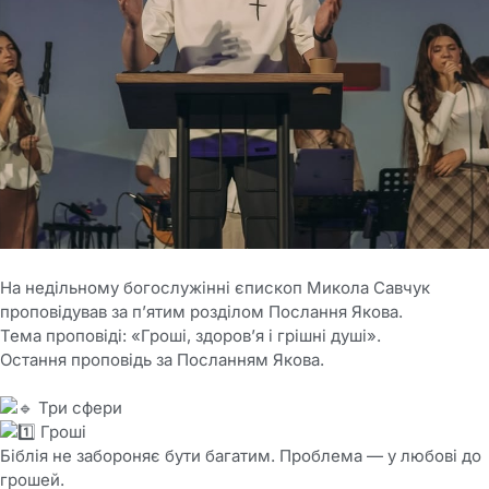
На недільному богослужінні єпископ Микола Савчук
проповідував за п’ятим розділом Послання Якова.
Тема проповіді: «Гроші, здоров’я і грішні душі».
Остання проповідь за Посланням Якова.
Три сфери
Гроші
Біблія не забороняє бути багатим. Проблема — у любові до
грошей.