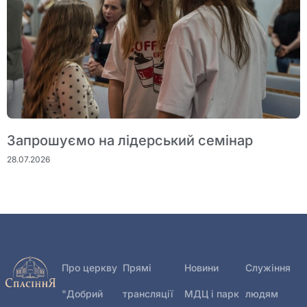
Запрошуємо на лідерський семінар
28.07.2026
Про церкву
Прямі
Новини
Служіння
"Добрий
трансляції
МДЦ і парк
людям