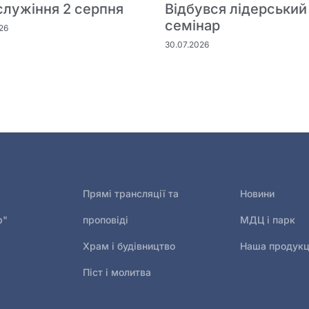
служіння 2 серпня
Відбувся лідерський
семінар
26
30.07.2026
Прямі трансляції та
Новини
р"
проповіді
МДЦ і парк
Храм і будівництво
Наша продукц
Піст і молитва