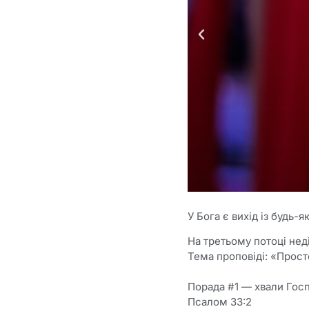
У Бога є вихід із будь-як
На третьому потоці нед
Тема проповіді: «Прост
Порада #1 — хвали Гос
Псалом 33:2