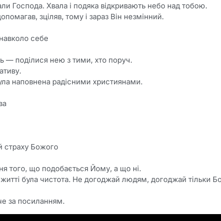
ли Господа. Хвала і подяка відкривають небо над тобою.
допомагав, зціляв, тому і зараз Він незмінний.
навколо себе
ь — поділися нею з тими, хто поруч.
ативу.
була наповнена радісними християнами.
ва
й страху Божого
я того, що подобається Йому, а що ні.
 житті була чистота. Не догоджай людям, догоджай тільки Бо
че за посиланням.