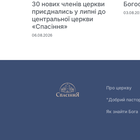
30 нових членів церкви
Бого
приєднались у липні до
03.08.20
центральної церкви
«Спасіння»
06.08.2026
Про церкву
"Добрий пасто
Як знайти Бога