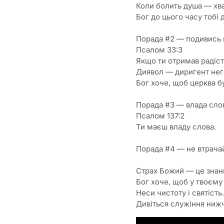
Коли болить душа — хва
Бог до цього часу тобі 
Порада #2 — подивись 
Псалом 33:3
Якщо ти отримав радіст
Диявол — диригент нег
Бог хоче, щоб церква 
Порада #3 — влада сло
Псалом 137:2
Ти маєш владу слова.
Порада #4 — не втрача
Страх Божий — це знанн
Бог хоче, щоб у твоєму
Неси чистоту і святість.
Дивіться служіння ниж