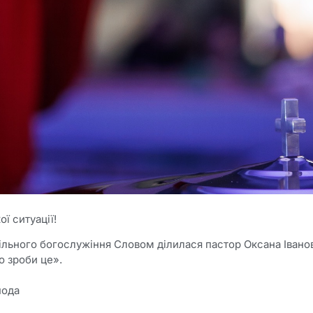
ої ситуації!
ільного богослужіння Словом ділилася пастор Оксана Івано
о зроби це».
пода