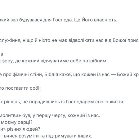
кий зал будувався для Господа. Це Його власність.
ужіння, ніщо й ніхто не має відволікати нас від Божої прис
ів
сферу, де кожний відчуватиме себе потрібним.
 про фізичні стіни, Біблія каже, що кожен із нас — Божий хр
то поставити собі:
 рішень, не порадившись із Господарем свого життя.
олитви» був, у першу чергу, кожний із нас.
у моєму серці?
и» різних людей?
 вчися розуміти та підтримувати інших.