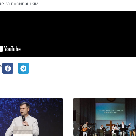
че за посиланням.
: