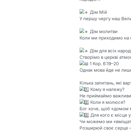
Дім Мій
У першу чергу наш Вели
Дім молитви
Коли ми приходимо на сл
Дім для всіх народ
Створімо в церкві атмо
1 Кор. 6:19–20
Однак мова йде не лише
Кілька запитань, які вар
Кому я належу?
Не приймаймо важливих
Коли я молюся?
Бог хоче, щоб «домом м
Для кого є місце 
Чи можемо ми «вміщат
Розширюй своє серце —