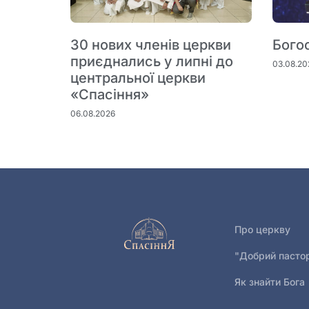
30 нових членів церкви
Бого
приєднались у липні до
03.08.20
центральної церкви
«Спасіння»
06.08.2026
Про церкву
"Добрий пасто
Як знайти Бога