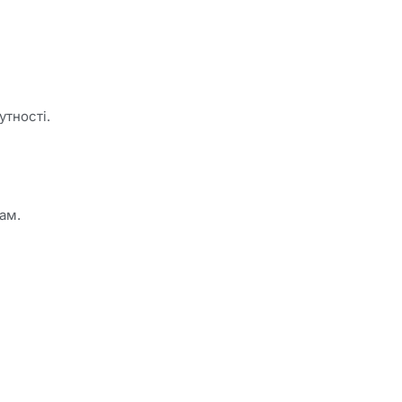
утності.
ам.