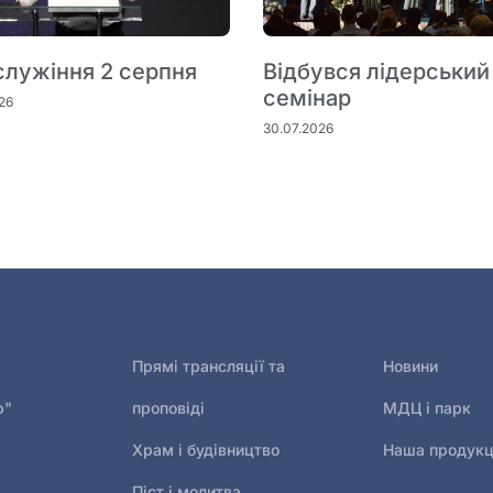
служіння 2 серпня
Відбувся лідерський
семінар
26
30.07.2026
Прямі трансляції та
Новини
р"
проповіді
МДЦ і парк
Храм і будівництво
Наша продукц
Піст і молитва