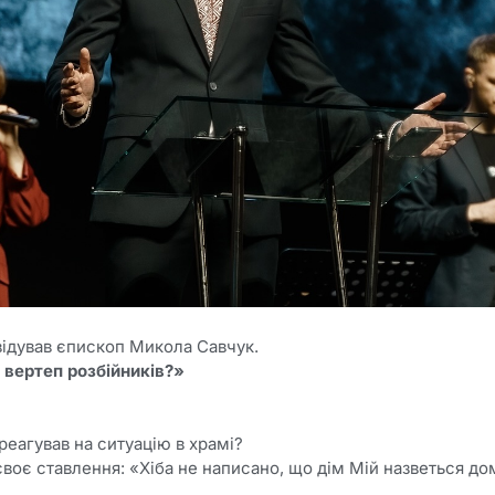
відував єпископ Микола Савчук.
 вертеп розбійників?»
реагував на ситуацію в храмі?
своє ставлення: «Хіба не написано, що дім Мій назветься д