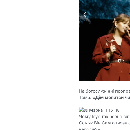
На богослужінні пропо
Тема:
«Дім молитви чи
Марка 11:15–18
Чому Ісус так ревно від
Ось як Він Сам описав 
народів?»