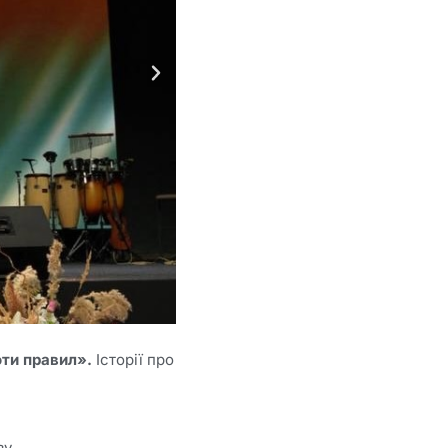
оти правил».
Історії про
ву.