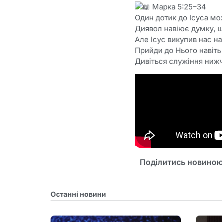
Марка 5:25–34
Один дотик до Ісуса мо
Диявол навіює думку, щ
Але Ісус викупив нас н
Прийди до Нього навіт
Дивіться служіння ниж
Поділитись новиною
Останні новини