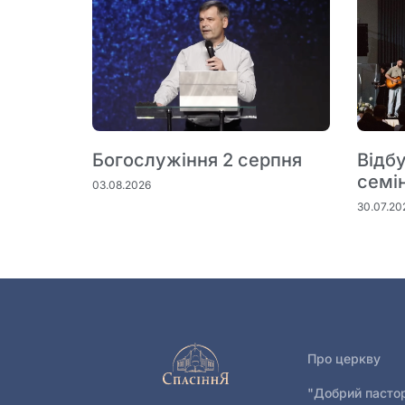
Богослужіння 2 серпня
Відб
семі
03.08.2026
30.07.20
Про церкву
"Добрий пасто