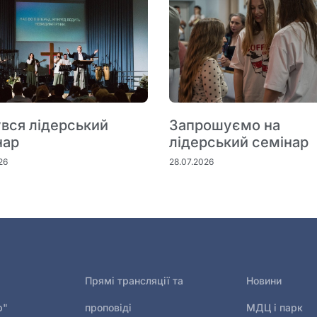
увся лідерський
Запрошуємо на
нар
лідерський семінар
26
28.07.2026
Прямі трансляції та
Новини
р"
проповіді
МДЦ і парк