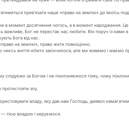
гатиметься прив’язати наше «право на землю» до якоїсь поді
не в момент досягнення чогось, а в момент народження. Це і
 важливе, Бог не перестає нас любити. Він поруч із нами в 
ують Бога від нас.
право на землю», право жити повноцінно.
о чиєсь життя нібито закінчилося, але ми живемо і маємо п
 слідуємо за Богом і не поклоняємося тому, чому поклоняє
ю протистояти злу.
ористовувати владу, яку дав нам Господь, диявол намагати
— тією владою і керуємося.