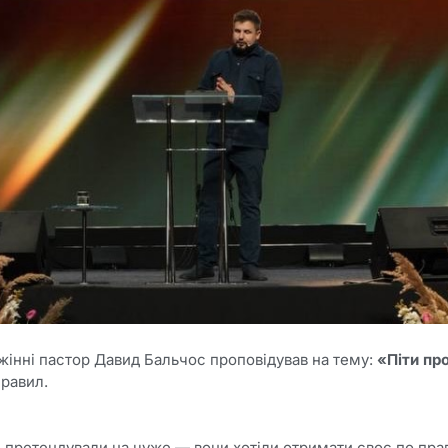
жінні пастор Давид Бальчос проповідував на тему:
«Піти пр
правил.
не претендували на чуже — вони хотіли отримати своє по пра