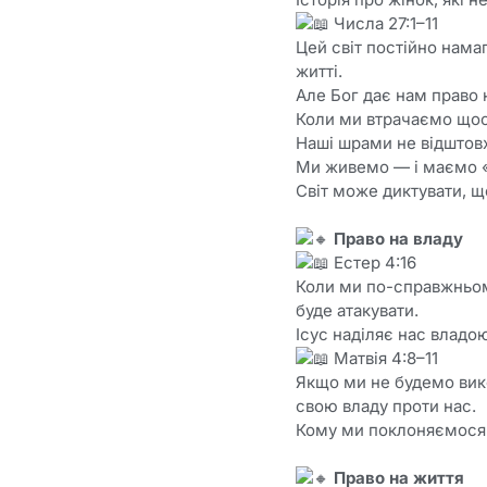
Числа 27:1–11
Цей світ постійно нама
житті.
Але Бог дає нам право 
Коли ми втрачаємо щось
Наші шрами не відштовх
Ми живемо — і маємо «
Світ може диктувати, щ
Право на владу
Естер 4:16
Коли ми по-справжньому
буде атакувати.
Ісус наділяє нас владо
Матвія 4:8–11
Якщо ми не будемо вик
свою владу проти нас.
Кому ми поклоняємося 
Право на життя