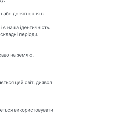
ї або досягнення в
 є наша ідентичність.
складні періоди.
раво на землю.
ться цей світ, диявол
меться використовувати