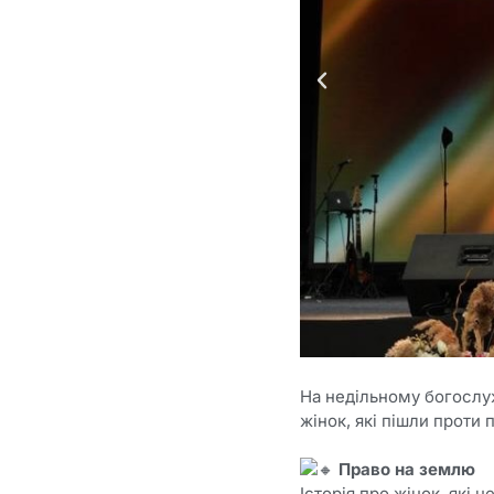
На недільному богослу
жінок, які пішли проти 
Право на землю
Історія про жінок, які 