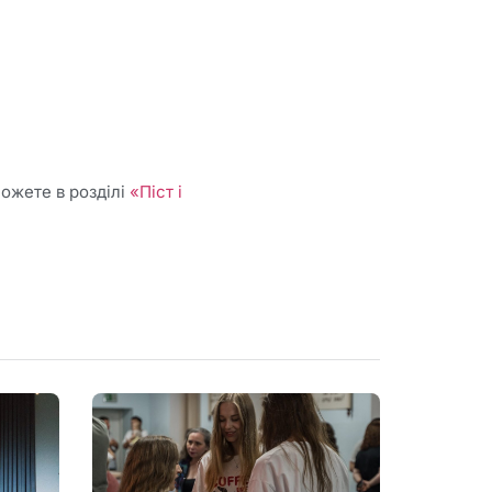
ожете в розділі
«Піст і