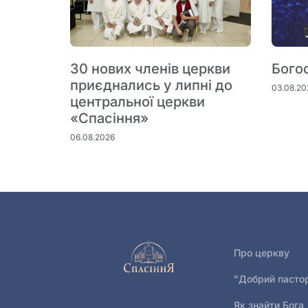
30 нових членів церкви
Бого
приєднались у липні до
03.08.20
центральної церкви
«Спасіння»
06.08.2026
Про церкву
"Добрий пасто
Як знайти Бога