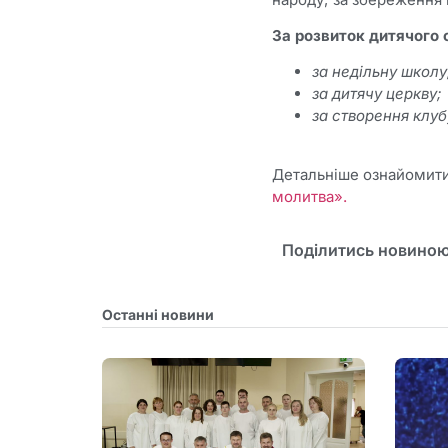
За розвиток дитячого 
за недільну школу
за дитячу церкву;
за створення клуб
Детальніше ознайомити
молитва».
Поділитись новиною
Останні новини