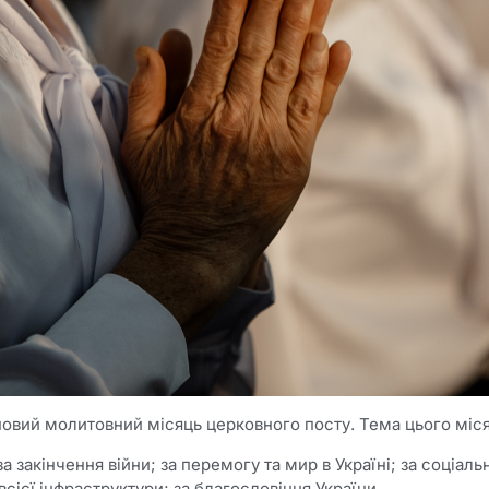
новий молитовний місяць церковного посту. Тема цього міся
за закінчення війни; за перемогу та мир в Україні; за соціал
всієї інфраструктури; за благословіння України.