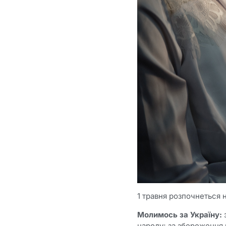
1 травня розпочнеться 
Молимось за
Україну:
народу; за збереження 