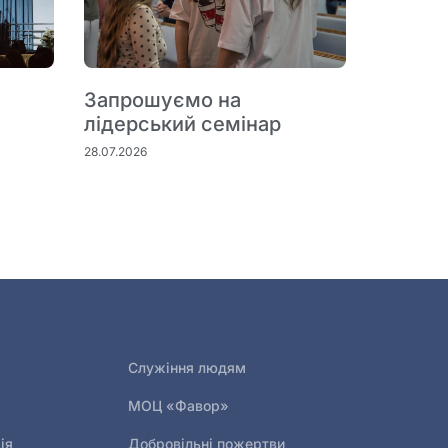
Запрошуємо на
лідерський семінар
28.07.2026
Служіння людям
МОЦ «Фавор»
ія
Добровільні пожертви