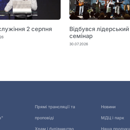
служіння 2 серпня
Відбувся лідерський
семінар
26
30.07.2026
Прямі трансляції та
Новини
р"
проповіді
МДЦ і парк
Храм і будівництво
Наша продукц