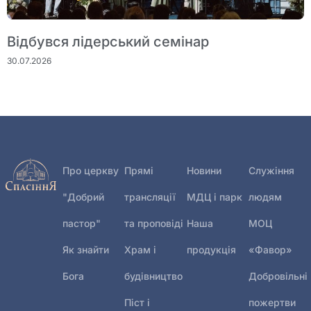
Відбувся лідерський семінар
30.07.2026
Про церкву
Прямі
Новини
Служіння
"Добрий
трансляції
МДЦ і парк
людям
пастор"
та проповіді
Наша
МОЦ
Як знайти
Храм і
продукція
«Фавор»
Бога
будівництво
Добровільні
Піст і
пожертви