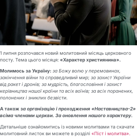
1 липня розпочався новий молитовний місяць церковного
посту. Тема цього місяця:
«Характер християнина».
Молимось за
Україну:
за Божу волю у перемовинах,
закінчення війни та справедливий мир
;
за захист України
від ракет і дронів; за мудрість, благословіння і захист
керівництва нашої країни та всіх воїнів; за всіх поранених,
полонених і зниклих безвісти.
А також з
а організацію і проходження «Наставництва-2»
всіма членами церкви.
За оновлення нашого характеру.
Детальніше ознайомитись із новими молитвами та скачати
молитовний листок ви можете в розділі
«Піст і молитва».