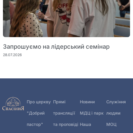
Запрошуємо на лідерський семінар
28.07.2026
Про церкву
Прямі
Новини
Служіння
"Добрий
трансляції
МДЦ і парк
людям
пастор"
та проповіді
Наша
МОЦ