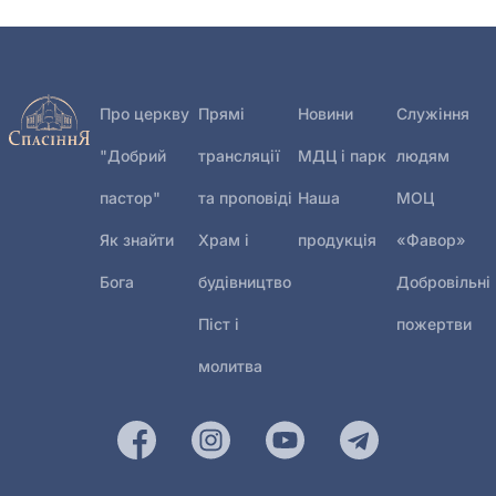
Про церкву
Прямі
Новини
Служіння
"Добрий
трансляції
МДЦ і парк
людям
пастор"
та проповіді
Наша
МОЦ
Як знайти
Храм і
продукція
«Фавор»
Бога
будівництво
Добровільні
Піст і
пожертви
молитва