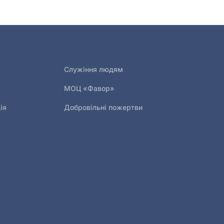
Служіння людям
МОЦ «Фавор»
ія
Добровільні пожертви