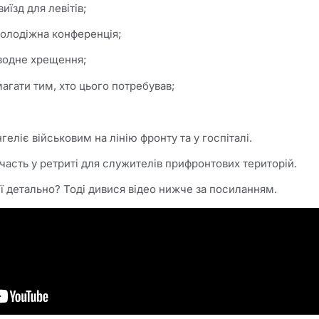
иїзд для левітів;
олодіжна конференція;
водне хрещення;
гати тим, хто цього потребував;
еліє військовим на лінію фронту та у госпіталі.
часть у ретриті для служителів прифронтових територій.
ії детально? Тоді дивися відео нижче за посиланням.