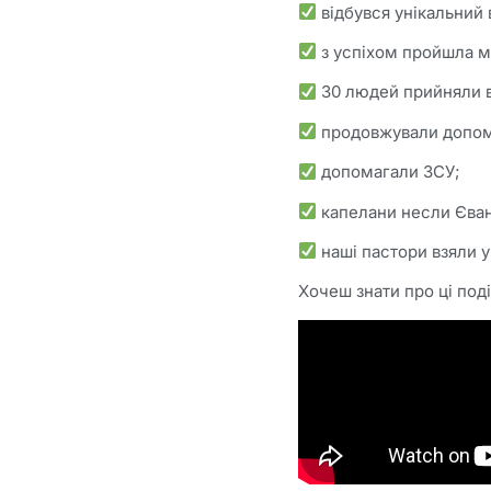
відбувся унікальний в
з успіхом пройшла м
30 людей прийняли 
продовжували допома
допомагали ЗСУ;
капелани несли Єванг
наші пастори взяли у
Хочеш знати про ці под