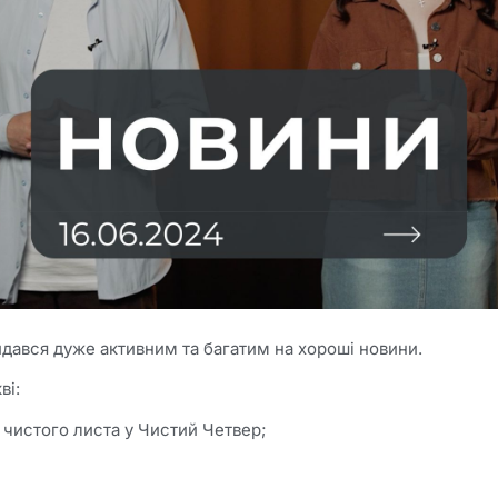
идався дуже активним та багатим на хороші новини.
ві:
 чистого листа у Чистий Четвер;