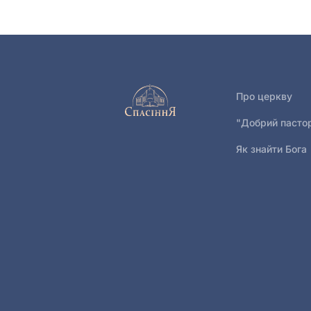
Про церкву
"Добрий пасто
Як знайти Бога