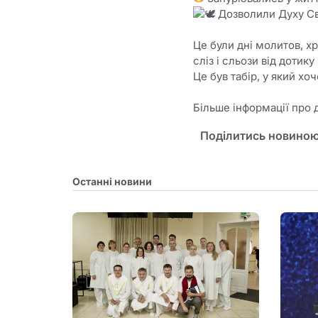
Дозволили Духу Св
Це були дні молитов, хре
сліз і сльози від дотик
Це був табір, у який хо
Більше інформації про 
Поділитись новиною
Останні новини