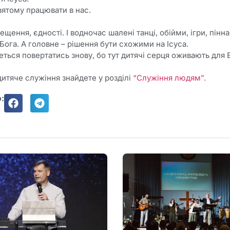
ятому працювати в нас.
щення, єдності. І водночас шалені танці, обійми, ігри, пінна 
у Бога. А головне – рішення бути схожими на Ісуса.
четься повертатись знову, бо тут дитячі серця оживають для 
дитяче служіння знайдете у розділі
“Служіння людям”.
: