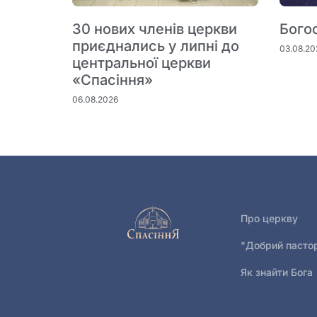
30 нових членів церкви
Бого
приєднались у липні до
03.08.20
центральної церкви
«Спасіння»
06.08.2026
Про церкву
"Добрий пасто
Як знайти Бога