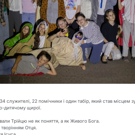
 34 служителі, 22 помічники і один табір, який став місцем з
по-дитячому щирої.
вали Трійцю не як поняття, а як Живого Бога.
творінням Отця.
я Ісуса.