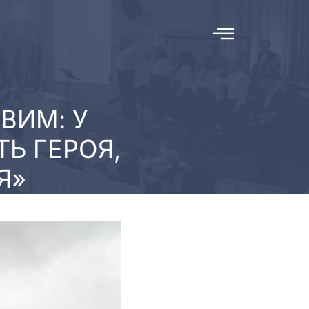
ВИМ: У
Ь ГЕРОЯ,
Я»