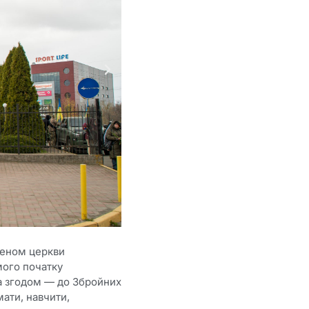
членом церкви
мого початку
а згодом — до Збройних
мати, навчити,