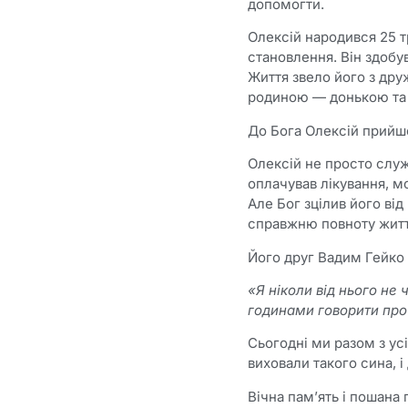
допомогти.
Олексій народився 25 т
становлення. Він здобув
Життя звело його з дру
родиною — донькою та
До Бога Олексій прийшо
Олексій не просто служ
оплачував лікування, мо
Але Бог зцілив його від
справжню повноту житт
Його друг Вадим Гейко 
«Я ніколи від нього не 
годинами говорити про 
Сьогодні ми разом з у
виховали такого сина, і
Вічна пам’ять і пошана 