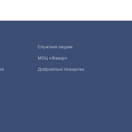
Служіння людям
МОЦ «Фавор»
ія
Добровільні пожертви