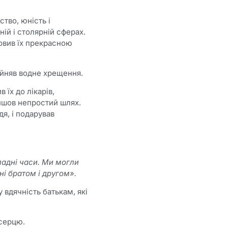
тво, юність і
ній і столярній сферах.
овив їх прекрасною
ийняв водне хрещення.
їх до лікарів,
ойшов непростий шлях.
дя, і подарував
кладні часи. Ми могли
ні братом і другом».
вдячність батькам, які
 серцю.