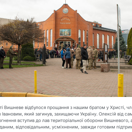
місті Вишневе відбулося прощання з нашим братом у Христі, 
Івановим, який загинув, захищаючи Україну. Олексій від са
гнення вступив до лав територіальної оборони Вишневого, 
ідданим, відповідальним, усміхненим, завжди готовим підтри