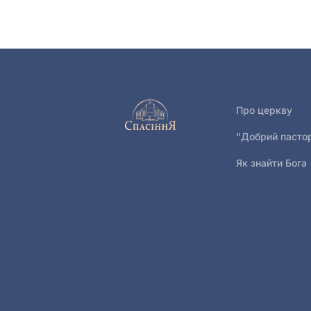
Про церкву
"Добрий пасто
Як знайти Бога