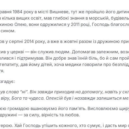
равня 1984 року в місті Вишневе, тут же пройшло його дитинс
 кілька вищих освіт, мав глибокі знання в морській, будівель
жиною Олею, вони одружилися у 2011 році, Господь благосл
 сином.
в у серпні 2014 року, а вже в жовтні разом із дружиною пр
ив у церкві — він служив людям. Допомагав залежним, возив 
лився і підтримував. Він добре знав їхній біль, бо й сам пр
 гепатиту, дав йому дітей, хоча медики говорили про безплід
я.
згадує:
чув слова “ні”. Він завжди приходив на допомогу, навіть у с
віру, Бога та чудеса. Олексій був і назавжди залишиться ме
сією громадою вшановуємо його пам’ять. Висловлюємо щиру 
 дружині — за силу, вірність та любов.
герою. Хай Господь утішить кожного, хто сумує, і дасть мир