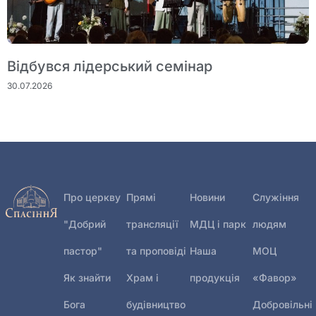
Відбувся лідерський семінар
30.07.2026
Про церкву
Прямі
Новини
Служіння
"Добрий
трансляції
МДЦ і парк
людям
пастор"
та проповіді
Наша
МОЦ
Як знайти
Храм і
продукція
«Фавор»
Бога
будівництво
Добровільні