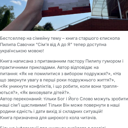
Бестселлер на сімейну тему – книга старшого єпископа
Пилипа Савочки “Сім’я від А до Я” тепер доступна
українською мовою!
Книга написана з притаманним пастору Пилипу гумором і
практичними прикладами. Автор відповідає на
питання: «Як не помилитися з вибором подружжя?», «На
що звернути увагу в перші роки подружнього життя?»,
«Як уникнути конфліктів, і що робити, коли вони трапля-
ються?», «Як виховувати дітей?».
Автор переконаний: тільки Бог і Його Слово можуть зробити
наші сімʼї щасливими! Тільки Він може повернути в наші
родини єдність і дати вихід зі складних ситуацій!
Книга призначена для широкого кола читачів.