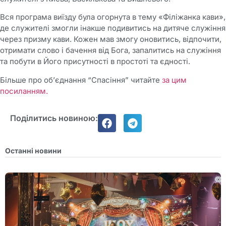
Вся програма виїзду була огорнута в тему «Філіжанка кави»,
де служителі змогли інакше подивитись на дитяче служіння
через призму кави. Кожен мав змогу оновитись, відпочити,
отримати слово і бачення від Бога, запалитись на служіння
та побути в Його присутності в простоті та єдності.
Більше про об’єднання “Спасіння” читайте
за цим
посиланням.
Поділитись новиною:
Останні новини