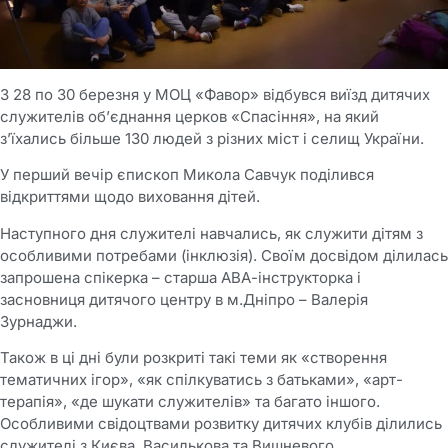
З 28 по 30 березня у МОЦ «Фавор» відбувся виїзд дитячих
служителів об’єднання церков «Спасіння», на який
з’їхались більше 130 людей з різних міст і селищ України.
У перший вечір єпископ Микола Савчук поділився
відкриттями щодо виховання дітей.
Наступного дня служителі навчались, як служити дітям з
особливими потребами (інклюзія). Своїм досвідом ділилась
запрошена спікерка – старша АВА-інструкторка і
засновниця дитячого центру в м.Дніпро – Валерія
Зурнаджи.
Також в ці дні були розкриті такі теми як «створення
тематичних ігор», «як спілкуватись з батьками», «арт-
терапія», «де шукати служителів» та багато іншого.
Особливими свідоцтвами розвитку дитячих клубів ділились
служителі з Києва, Василькова та Вишневого.