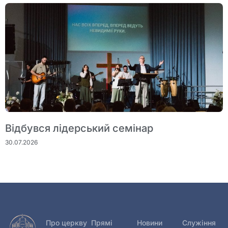
Відбувся лідерський семінар
30.07.2026
Про церкву
Прямі
Новини
Служіння