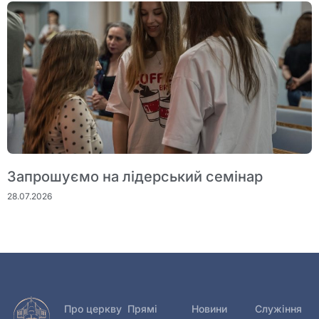
Запрошуємо на лідерський семінар
28.07.2026
Про церкву
Прямі
Новини
Служіння