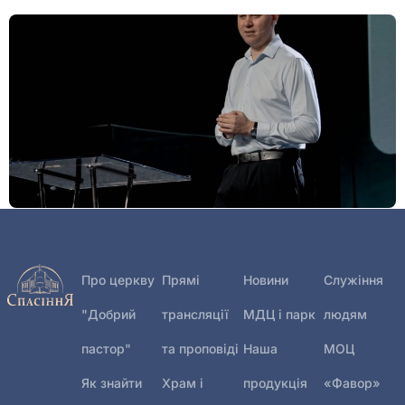
Богослужіння 26 липня
27.07.2026
Про церкву
Прямі
Новини
Служіння
"Добрий
трансляції
МДЦ і парк
людям
пастор"
та проповіді
Наша
МОЦ
Як знайти
Храм і
продукція
«Фавор»