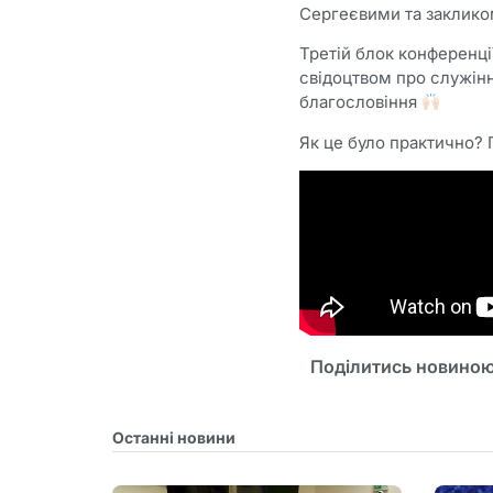
Сергеєвими та закликом
Третій блок конференц
свідоцтвом про служін
благословіння
Як це було практично?
Поділитись новиною
Останні новини