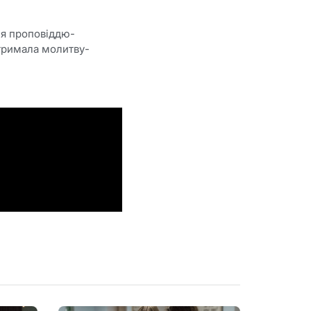
ся проповіддю-
тримала молитву-