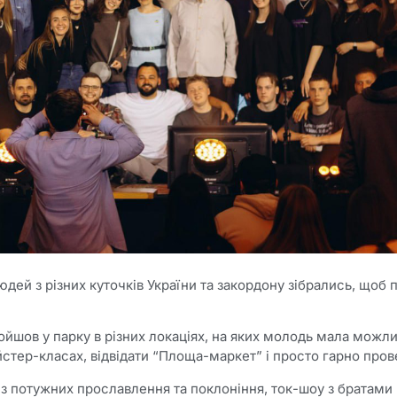
дей з різних куточків України та закордону зібрались, щоб 
йшов у парку в різних локаціях, на яких молодь мала можли
йстер-класах, відвідати “Площа-маркет” і просто гарно пров
 з потужних прославлення та поклоніння, ток-шоу з братам