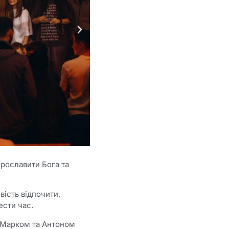
прославити Бога та
вість відпочити,
ести час.
и Марком та Антоном