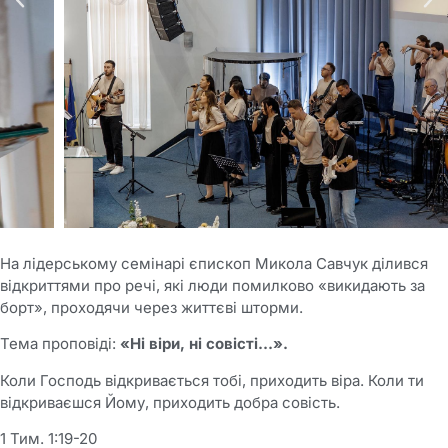
На лідерському семінарі єпископ Микола Савчук ділився
відкриттями про речі, які люди помилково «викидають за
борт», проходячи через життєві шторми.
Тема проповіді:
«Ні віри, ні совісті…».
Коли Господь відкривається тобі, приходить віра. Коли ти
відкриваєшся Йому, приходить добра совість.
1 Тим. 1:19-20