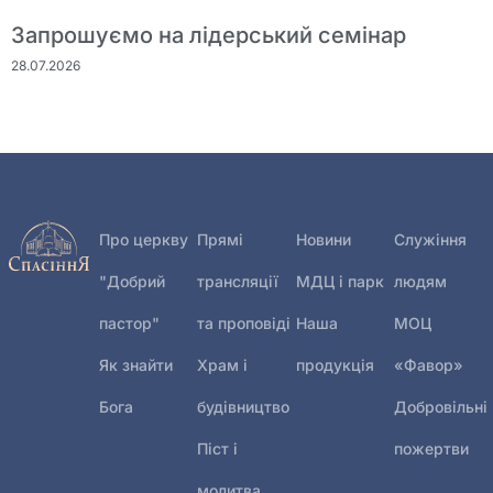
Запрошуємо на лідерський семінар
28.07.2026
Про церкву
Прямі
Новини
Служіння
"Добрий
трансляції
МДЦ і парк
людям
пастор"
та проповіді
Наша
МОЦ
Як знайти
Храм і
продукція
«Фавор»
Бога
будівництво
Добровільні
Піст і
пожертви
молитва