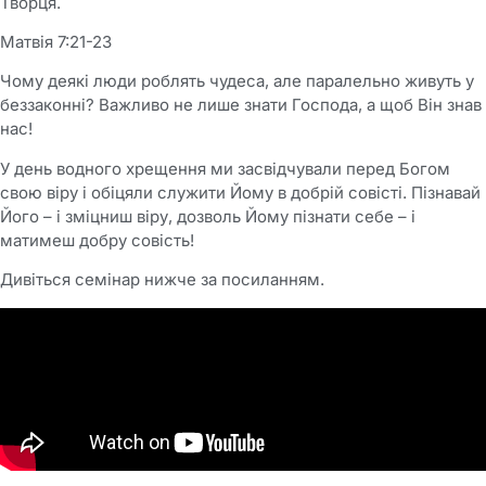
Творця.
Матвія 7:21-23
Чому деякі люди роблять чудеса, але паралельно живуть у
беззаконні? Важливо не лише знати Господа, а щоб Він знав
нас!
У день водного хрещення ми засвідчували перед Богом
свою віру і обіцяли служити Йому в добрій совісті. Пізнавай
Його – і зміцниш віру, дозволь Йому пізнати себе – і
матимеш добру совість!
Дивіться семінар нижче за посиланням.