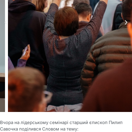
Вчора на лідерському семінарі старший єпископ Пилип
Савочка поділився Словом на тему: