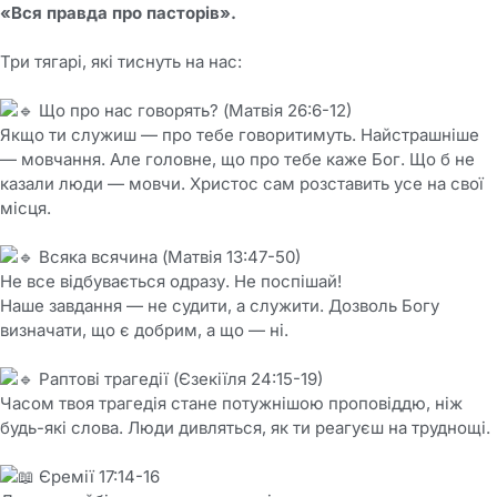
«Вся правда про пасторів».
Три тягарі, які тиснуть на нас:
Що про нас говорять? (Матвія 26:6-12)
Якщо ти служиш — про тебе говоритимуть. Найстрашніше
— мовчання. Але головне, що про тебе каже Бог. Що б не
казали люди — мовчи. Христос сам розставить усе на свої
місця.
Всяка всячина (Матвія 13:47-50)
Не все відбувається одразу. Не поспішай!
Наше завдання — не судити, а служити. Дозволь Богу
визначати, що є добрим, а що — ні.
Раптові трагедії (Єзекіїля 24:15-19)
Часом твоя трагедія стане потужнішою проповіддю, ніж
будь-які слова. Люди дивляться, як ти реагуєш на труднощі.
Єремії 17:14-16