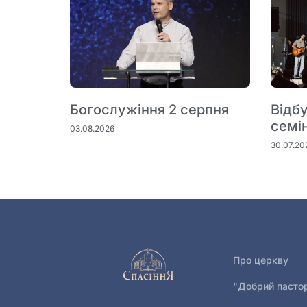
Богослужіння 2 серпня
Відб
семі
03.08.2026
30.07.20
Про церкву
"Добрий пасто