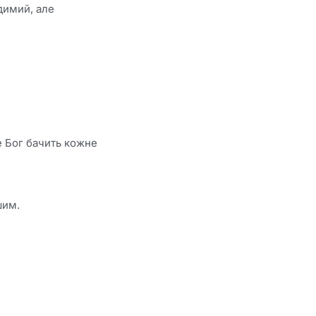
димий, але
е Бог бачить кожне
шим.