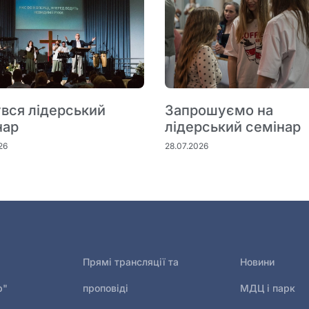
увся лідерський
Запрошуємо на
нар
лідерський семінар
26
28.07.2026
Прямі трансляції та
Новини
р"
проповіді
МДЦ і парк