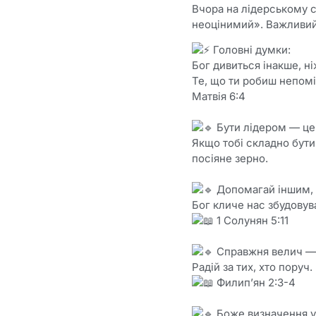
Вчора на лідерському 
неоцінимий». Важливий
Головні думки:
Бог дивиться інакше, н
Те, що ти робиш непомі
Матвія 6:4
Бути лідером — це 
Якщо тобі складно бути
посіяне зерно.
Допомагай іншим, а
Бог кличе нас збудовув
1 Солунян 5:11
Справжня велич — ц
Радій за тих, хто поруч
Филип’ян 2:3-4
Боже визначення у