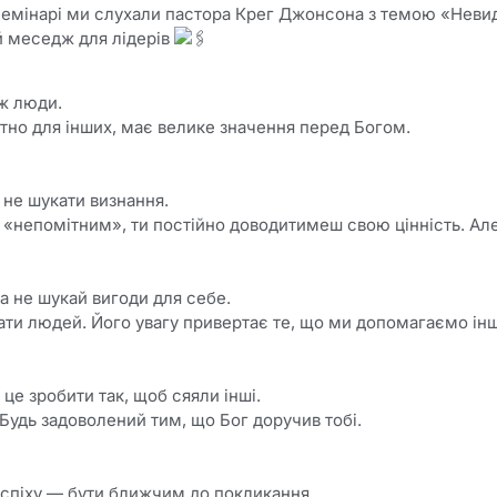
семінарі ми слухали пастора Крег Джонсона з темою «Неви
 меседж для лідерів
іж люди.
тно для інших, має велике значення перед Богом.
не шукати визнання.
 «непомітним», ти постійно доводитимеш свою цінність. Ал
 не шукай вигоди для себе.
ати людей. Його увагу привертає те, що ми допомагаємо ін
е зробити так, щоб сяяли інші.
. Будь задоволений тим, що Бог доручив тобі.
спіху — бути ближчим до покликання.