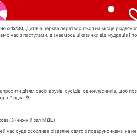
ня о 12:30,
Дитяча церква перетвориться на місце різдвяно
емо час з пастухами, дізнаємось цікавинки від мудреців і 
просити дітям своїх друзів, сусідів, однокласників, щоб поз
орії Різдва
ова, 3 (нижній зал МДЦ)
ей час буде особливе різдвяне свято з подаруночками на нед