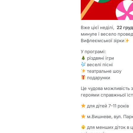
Вже цієї неділі,
22 груд
минуле і весело провед
Вифлеємської зірки
У програмі:
різдвяні ігри
веселі пісні
театральне шоу
подарунки
Це чудова можливість за
героями справжньої іст
для дітей 7-11 років
м.Вишневе, вул. Парк
для менших діток в ц