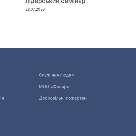
лідерський семінар
28.07.2026
Служіння людям
МОЦ «Фавор»
ія
Добровільні пожертви