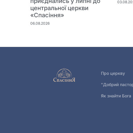
приєднались у липні до
03.08.20
центральної церкви
«Спасіння»
06.08.2026
Про церкву
"Добрий пасто
Як знайти Бога