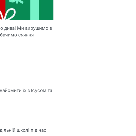
го дива! Ми вирушимо в
побачимо сяяння
найомити їх з Ісусом та
ільній школі під час