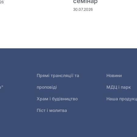
семінар
26
30.07.2026
Прямі трансляції та
Новини
р"
проповіді
МДЦ і парк
Храм і будівництво
Наша продукц
Піст і молитва