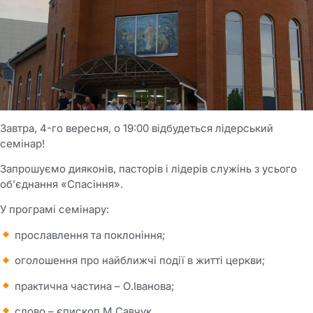
Завтра, 4-го вересня, о 19:00 відбудеться лідерський
семінар!
Запрошуємо дияконів, пасторів і лідерів служінь з усього
об’єднання «Спасіння».
У програмі семінару:
прославлення та поклоніння;
оголошення про найближчі події в житті церкви;
практична частина – О.Іванова;
слово – єпископ М.Савчук.