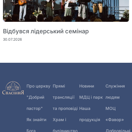
Відбувся лідерський семінар
30.07.2026
Про церкву
Прямі
Новини
Служіння
"Добрий
трансляції
МДЦ і парк
людям
пастор"
та проповіді
Наша
МОЦ
Як знайти
Храм і
продукція
«Фавор»
Бога
будівництво
Добровільні